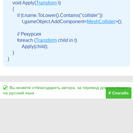
    void Apply(
Transform
 t)

    {

        if (t.name.ToLower().Contains("collider"))

            t.gameObject.AddComponent<
MeshCollider
>();

        // Рекурсия

        foreach (
Transform
 child in t)

            Apply(child);

    }

Вы можете отблагодарить автора, за перевод документации
на русский язык.
₽ Спасибо