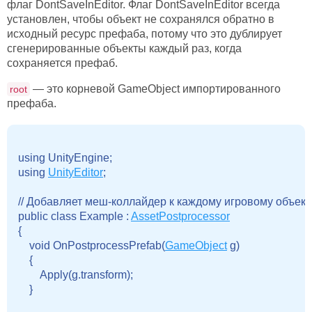
флаг DontSaveInEditor. Флаг DontSaveInEditor всегда
установлен, чтобы объект не сохранялся обратно в
исходный ресурс префаба, потому что это дублирует
сгенерированные объекты каждый раз, когда
сохраняется префаб.
— это корневой GameObject импортированного
root
префаба.
using UnityEngine;

using 
UnityEditor
;

// Добавляет меш-коллайдер к каждому игровому объекту
public class Example : 
AssetPostprocessor
{

    void OnPostprocessPrefab(
GameObject
 g)

    {

        Apply(g.transform);

    }
