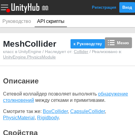
Регистрация
Вход
Руководство
API скрипты
MeshCollider
Меню
к Руководству
класс в UnityEngine / Наследует от:
Collider
/ Реализовано в:
UnityEngine.PhysicsModule
Описание
Сетевой коллайдер позволяет выполнять
обнаружение
столкновений
между сетками и примитивами.
Смотрите так же:
BoxCollider
,
CapsuleCollider
,
PhysicMaterial
,
Rigidbody
.
Свойства