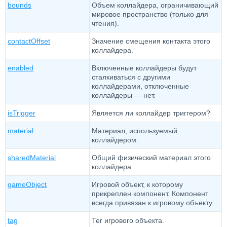
bounds
Объем коллайдера, ограничивающий
мировое пространство (только для
чтения).
contactOffset
Значение смещения контакта этого
коллайдера.
enabled
Включенные коллайдеры будут
сталкиваться с другими
коллайдерами, отключенные
коллайдеры — нет.
isTrigger
Является ли коллайдер триггером?
material
Материал, используемый
коллайдером.
sharedMaterial
Общий физический материал этого
коллайдера.
gameObject
Игровой объект, к которому
прикреплен компонент. Компонент
всегда привязан к игровому объекту.
tag
Тег игрового объекта.