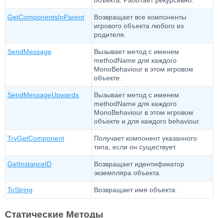
объекта. Работает рекурсивно.
GetComponentsInParent
Возвращает все компоненты
игрового объекта любого из
родителя.
SendMessage
Вызывает метод с именем
methodName для каждого
MonoBehaviour в этом игровом
объекте.
SendMessageUpwards
Вызывает метод с именем
methodName для каждого
MonoBehaviour в этом игровом
объекте и для каждого behaviour.
TryGetComponent
Получает компонент указанного
типа, если он существует.
GetInstanceID
Возвращает идентификатор
экземпляра объекта.
ToString
Возвращает имя объекта.
Статические Методы