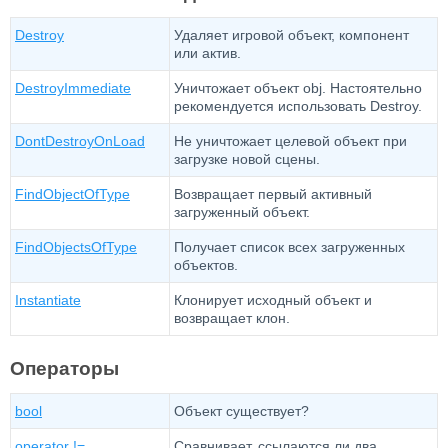
Destroy
Удаляет игровой объект, компонент
или актив.
DestroyImmediate
Уничтожает объект obj. Настоятельно
рекомендуется использовать Destroy.
DontDestroyOnLoad
Не уничтожает целевой объект при
загрузке новой сцены.
FindObjectOfType
Возвращает первый активный
загруженный объект.
FindObjectsOfType
Получает список всех загруженных
объектов.
Instantiate
Клонирует исходный объект и
возвращает клон.
Операторы
bool
Объект существует?
operator !=
Сравнивает, ссылаются ли два