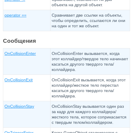
объекта на другой объект.
operator ==
Сравнивает две ссылки на объекты,
чтобы определить, ссылаются ли они
на один и тот же объект.
Сообщения
OnCollisionEnter
OnCollisionEnter вызывается, когда
этот коллайдер/твердое тело начинает
касаться другого твердого тела/
коллайдера.
OnCollisionExit
OnCollisionExit вызывается, когда этот
коллайдер/жесткое тело перестал
касаться другого твердого тела/
коллайдера.
OnCollisionStay
OnCollisionStay вызывается один раз
за кадр для каждого коллайдера/
жесткого тела, которое соприкасается
с твердым телом/коллайдером.
OnTriggerEnter
Когда GameObject сталкивается с