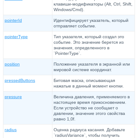
клавиши-модификаторы (Alt, Ctrl, Shift,
Windows/Cmd).
pointerId
Идентифицирует указатель, который
отправляет событие.
pointerType
Тип указателя, который создал это
событие. Это значение берется из
значения, определенного в
`PointerType`.
position
Положение указателя в экранной или
мировой системе координат.
pressedButtons
Битовая маска, описывающая
нажатые в данный момент кнопки.
pressure
Величина давления, применяемого в
настоящее время прикосновением.
Если устройство не сообщает о
давлении, значение этого свойства
равно 1,0f.
radius
Оценка радиуса касания. Добавьте
`radiusVariance`, чтобы получить