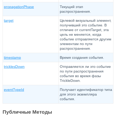
propagationPhase
Текущий этап
распространения.
target
Целевой визуальный элемент,
получивший это событие. В
отличие от currentTarget, эта
цель не меняется, когда
событие отправляется другим
элементам по пути
распространения.
timestamp
Время создания события.
tricklesDown
Отправляется ли это событие
по пути распространения
события во время фазы
TrickleDown.
eventTypeId
Получает идентификатор типа
для этого экземпляра
события.
Публичные Методы