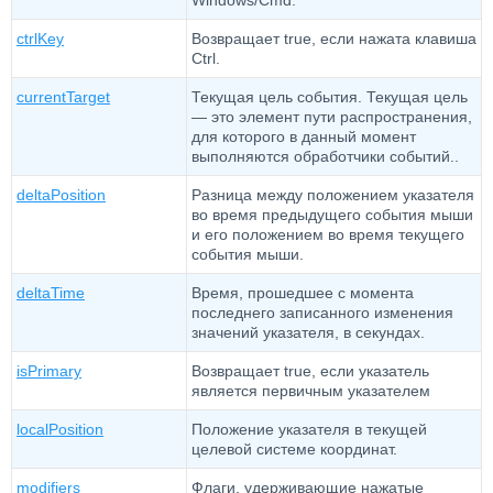
Windows/Cmd.
ctrlKey
Возвращает true, если нажата клавиша
Ctrl.
currentTarget
Текущая цель события. Текущая цель
— это элемент пути распространения,
для которого в данный момент
выполняются обработчики событий..
deltaPosition
Разница между положением указателя
во время предыдущего события мыши
и его положением во время текущего
события мыши.
deltaTime
Время, прошедшее с момента
последнего записанного изменения
значений указателя, в секундах.
isPrimary
Возвращает true, если указатель
является первичным указателем
localPosition
Положение указателя в текущей
целевой системе координат.
modifiers
Флаги, удерживающие нажатые