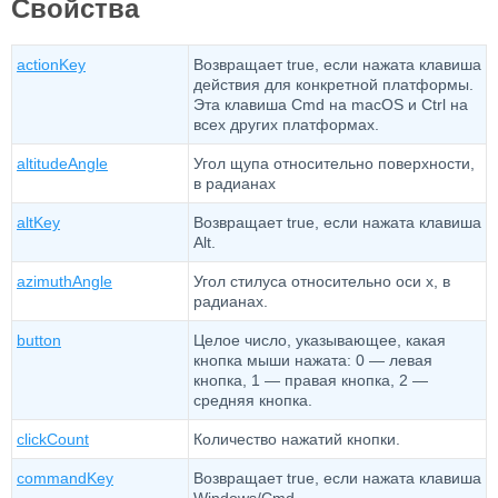
Свойства
actionKey
Возвращает true, если нажата клавиша
действия для конкретной платформы.
Эта клавиша Cmd на macOS и Ctrl на
всех других платформах.
altitudeAngle
Угол щупа относительно поверхности,
в радианах
altKey
Возвращает true, если нажата клавиша
Alt.
azimuthAngle
Угол стилуса относительно оси x, в
радианах.
button
Целое число, указывающее, какая
кнопка мыши нажата: 0 — левая
кнопка, 1 — правая кнопка, 2 —
средняя кнопка.
clickCount
Количество нажатий кнопки.
commandKey
Возвращает true, если нажата клавиша