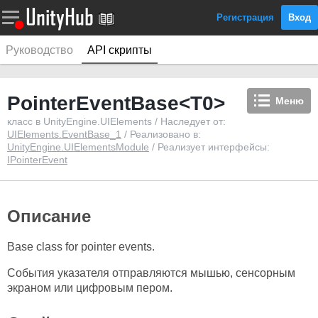
Регистрация
Вход
Руководство
API скрипты
PointerEventBase<T0>
Меню
класс в UnityEngine.UIElements / Наследует от:
UIElements.EventBase_1
/ Реализовано в:
UnityEngine.UIElementsModule
/ Реализует интерфейсы:
IPointerEvent
Описание
Base class for pointer events.
События указателя отправляются мышью, сенсорным
экраном или цифровым пером.