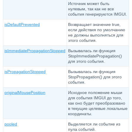
Источник может быть
нулевым, так как не все
события генерируются IMGUI.
isDefaultPrevented
Возвращает значение true,
если действия по умолчанию
не должны выполняться для
этого события.
isImmediatePropagationStopped
Вызывалась ли функция
StopImmediatePropagation()
для этого события.
isPropagationStopped
Вызывалась ли функция
StopPropagation() для этого
события.
originalMousePosition
Исходное положение мыши
для события IMGUI до того,
как оно будет преобразовано
в текущие целевые локальные
координаты.
pooled
Выделяется ли событие из
пула событий.