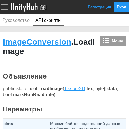
Регистрация
Вход
Руководство
API скрипты
ImageConversion
.LoadI
Меню
mage
Объявление
public static bool
LoadImage
(
Texture2D
tex
, byte[]
data
,
bool
markNonReadable
);
Параметры
data
Массив байтов, содержащий данные
изображения для загрузки.