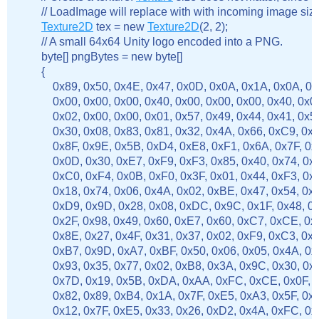
        // LoadImage will replace with with incoming image size
Texture2D
 tex = new 
Texture2D
(2, 2);

        // A small 64x64 Unity logo encoded into a PNG.

        byte[] pngBytes = new byte[]

        {

            0x89, 0x50, 0x4E, 0x47, 0x0D, 0x0A, 0x1A, 0x0A, 0
            0x00, 0x00, 0x00, 0x40, 0x00, 0x00, 0x00, 0x40, 0x
            0x02, 0x00, 0x00, 0x01, 0x57, 0x49, 0x44, 0x41, 0
            0x30, 0x08, 0x83, 0x81, 0x32, 0x4A, 0x66, 0xC9, 
            0x8F, 0x9E, 0x5B, 0xD4, 0xE8, 0xF1, 0x6A, 0x7F, 
            0x0D, 0x30, 0xE7, 0xF9, 0xF3, 0x85, 0x40, 0x74, 0
            0xC0, 0xF4, 0x0B, 0xF0, 0x3F, 0x01, 0x44, 0xF3, 0
            0x18, 0x74, 0x06, 0x4A, 0x02, 0xBE, 0x47, 0x54, 0
            0xD9, 0x9D, 0x28, 0x08, 0xDC, 0x9C, 0x1F, 0x48, 
            0x2F, 0x98, 0x49, 0x60, 0xE7, 0x60, 0xC7, 0xCE, 
            0x8E, 0x27, 0x4F, 0x31, 0x37, 0x02, 0xF9, 0xC3, 
            0xB7, 0x9D, 0xA7, 0xBF, 0x50, 0x06, 0x05, 0x4A, 
            0x93, 0x35, 0x77, 0x02, 0xB8, 0x3A, 0x9C, 0x30, 
            0x7D, 0x19, 0x5B, 0xDA, 0xAA, 0xFC, 0xCE, 0x0F,
            0x82, 0x89, 0xB4, 0x1A, 0x7F, 0xE5, 0xA3, 0x5F, 
            0x12, 0x7F, 0xE5, 0x33, 0x26, 0xD2, 0x4A, 0xFC, 