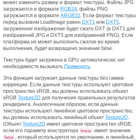
может изменять размер и формат текстуры. Файлы JPG
загружаются в формате
RGB24
, файлы PNG
загружаются в формате
ARGB32
. Если формат текстуры
перед вызовом LoadImage равен
DXT1
или
DXT5
,
загруженное изображение будет сжато DXT (в DXT1 для
изображений JPG и DXT5 для изображений PNG). Если
платформа не может выполнить сжатие во время
выполнения, будет возвращено значение false.
Текстура будет загружена в GPU автоматически; нет
необходимости вызывать
Применить
.
Эта функция загружает данные текстуры без гамма-
коррекции. Если данные текстуры используют цветовое
пространство sRGB, вы должны использовать объект
sRGB
Texture2D
для получения правильных результатов
рендеринга. Аналогичным образом, если данные
текстуры используют линейное цветовое пространство,
вы должны использовать линейный объект
Texture2D
.
(Объект
Texture2D
имеет цветовое пространство sRGB,
если его параметр конструктора
имеет значение
linear
, который используется по умолчанию, и линейный,
false