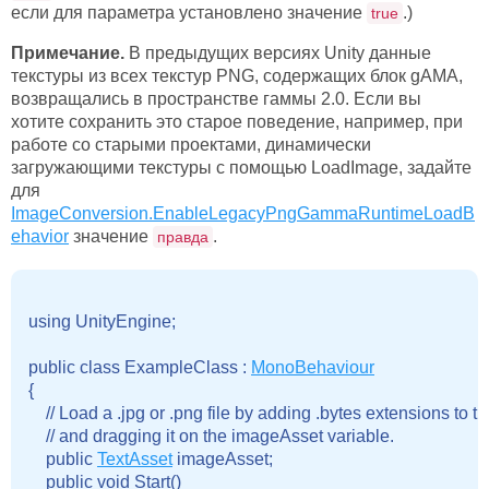
если для параметра установлено значение
.)
true
Примечание.
В предыдущих версиях Unity данные
текстуры из всех текстур PNG, содержащих блок gAMA,
возвращались в пространстве гаммы 2.0. Если вы
хотите сохранить это старое поведение, например, при
работе со старыми проектами, динамически
загружающими текстуры с помощью LoadImage, задайте
для
ImageConversion.EnableLegacyPngGammaRuntimeLoadB
ehavior
значение
.
правда
using UnityEngine;

public class ExampleClass : 
MonoBehaviour
{

    // Load a .jpg or .png file by adding .bytes extensions to the
    // and dragging it on the imageAsset variable.

    public 
TextAsset
 imageAsset;

    public void Start()
