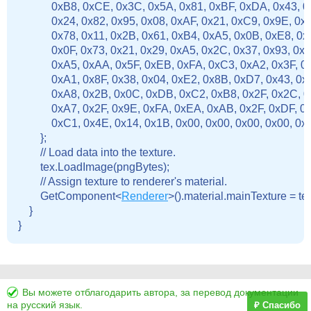
            0xB8, 0xCE, 0x3C, 0x5A, 0x81, 0xBF, 0xDA, 0x43, 
            0x24, 0x82, 0x95, 0x08, 0xAF, 0x21, 0xC9, 0x9E, 0
            0x78, 0x11, 0x2B, 0x61, 0xB4, 0xA5, 0x0B, 0xE8, 
            0x0F, 0x73, 0x21, 0x29, 0xA5, 0x2C, 0x37, 0x93, 
            0xA5, 0xAA, 0x5F, 0xEB, 0xFA, 0xC3, 0xA2, 0x3F,
            0xA1, 0x8F, 0x38, 0x04, 0xE2, 0x8B, 0xD7, 0x43, 
            0xA8, 0x2B, 0x0C, 0xDB, 0xC2, 0xB8, 0x2F, 0x2C
            0xA7, 0x2F, 0x9E, 0xFA, 0xEA, 0xAB, 0x2F, 0xDF, 
            0xC1, 0x4E, 0x14, 0x1B, 0x00, 0x00, 0x00, 0x00, 0
        };

        // Load data into the texture.

        tex.LoadImage(pngBytes);

        // Assign texture to renderer's material.

        GetComponent<
Renderer
>().material.mainTexture = tex
    }

Вы можете отблагодарить автора, за перевод документации
на русский язык.
₽ Спасибо