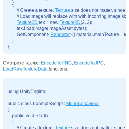
    {

        // Create a texture. 
Texture
 size does not matter, since

        // LoadImage will replace with with incoming image size
Texture2D
 tex = new 
Texture2D
(2, 2);

        tex.LoadImage(imageAsset.bytes);

        GetComponent<
Renderer
>().material.mainTexture = tex
    }

Смотрите так же:
EncodeToPNG
,
EncodeToJPG
,
LoadRawTextureData
functions.
using UnityEngine;

public class ExampleScript : 
MonoBehaviour
{

    public void Start()

    {

        // Create a texture. 
Texture
 size does not matter, since
