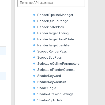
RenderPipeline
RenderPipelineAsset
RenderPipelineManager
RenderQueueRange
RenderStateBlock
RenderTargetBinding
RenderTargetBlendState
RenderTargetIdentifier
ScopedRenderPass
ScopedSubPass
ScriptableCullingParameters
ScriptableRenderContext
ShaderKeyword
ShaderKeywordSet
.
ShaderTagId
ShadowDrawingSettings
ShadowSplitData