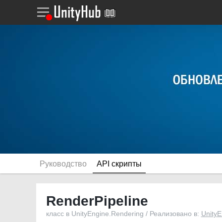
Руководство
API скрипты
RenderPipeline
класс в UnityEngine.Rendering / Реализовано в:
Unity