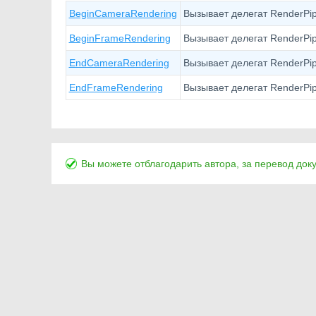
BeginCameraRendering
Вызывает делегат RenderPi
BeginFrameRendering
Вызывает делегат RenderPip
EndCameraRendering
Вызывает делегат RenderPi
EndFrameRendering
Вызывает делегат RenderPi
Вы можете отблагодарить автора, за перевод док