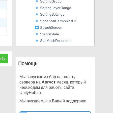
SortingGroup
SortingLayerRange
SortingSettings
SphericalHarmonicsL2
SplashScreen
StencilState
SubMeshDescriptor
SupportedRenderingFeatures
VertexAttributeDescriptor
ибо
VisibleLight
Помощь
VisibleReflectionProbe
Enumerations
Мы запускаем сбор на оплату
UnityEngine.SceneManagement
сервера на
Август
месяц, который
UnityEngine.Scripting
необходим для работы сайта
UnityHub.ru.
UnityEngine.SearchService
UnityEngine.Serialization
Мы нуждаемся в Вашей поддержке.
UnityEngine.SocialPlatforms
UnityEngine.Sprites