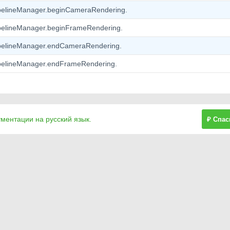
pelineManager.beginCameraRendering.
elineManager.beginFrameRendering.
pelineManager.endCameraRendering.
pelineManager.endFrameRendering.
ументации на русский язык.
₽ Спас