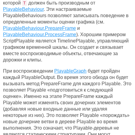
которой
должен быть производным от
T
PlayableBehaviour
. Эти настраиваемые
PlayableBehaviours позволяют записывать поведение в
определенные моменты оценки графика (см.
PlayableBehaviour.PrepareFrame
и
PlayableBehaviour.ProcessFrame
). Хорошим примером
ScriptPlayable является TimelinePlayable, управляющий
графиком временной шкалы. Он создает и связывает
вместе воспроизводимые объекты, отвечающие за
дорожки и клипы.
При воспроизведении
PlayableGraph
будет пройден
каждый PlayableOutput. Во время этого обхода он будет
вызывать метод PrepareFrame для каждого Playable. Это
позволяет Playable «подготовиться к следующей
оценке». Именно на этапе PrepareFrame каждый
Playable может изменять своих дочерних элементов
(добавляя новые входные данные или удаляя
некоторые из них). Это позволяет Playable «порождать»
новые дочерние ветви в дереве Playable во время
выполнения. Это означает, что Playable-деревья не
являются статическими структурами. Они могут