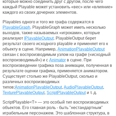
которые можно соединить друг с другом, после чего
каждый Playable может установить «вес» или «влияние»
каждого из своих дочерних элементов.
Playables одного и того же графа содержатся в
PlayableGraph
. PlayableGraph может иметь несколько
выходов, также называемых «игроками», которые
реализуют
IPlayableOutput
. PlayableOutput берет
результат своего исходного playable и применяет его к
объекту в сцене. Например,
AnimationPlayableOutput
связан с воспроизводимым узлом на графе («исходный
воспроизводимый») и с
Animator
в сцене. При
воспроизведении графика поза анимации, полученная в
результате оценки графика, применяется аниматором.
Существует столько же PlayableOutput, сколько и
различных воспроизводимых
типов:
AnimationPlayableOutput
,
AudioPlayableOutput
,
TexturePlayableOutput
,
ScriptPlayableOutput
и т. д.
ScriptPlayable<T> — это особый тип воспроизводимых
объектов. Его главная роль - быть "нестандартным"
играбельным персонажем. Это шаблонная структура, в