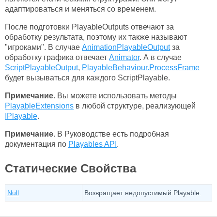
адаптироваться и меняться со временем.
После подготовки PlayableOutputs отвечают за
обработку результата, поэтому их также называют
"игроками". В случае
AnimationPlayableOutput
за
обработку графика отвечает
Animator
. А в случае
ScriptPlayableOutput
,
PlayableBehaviour.ProcessFrame
будет вызываться для каждого ScriptPlayable.
Примечание.
Вы можете использовать методы
PlayableExtensions
в любой структуре, реализующей
IPlayable
.
Примечание.
В Руководстве есть подробная
документация по
Playables API
.
Статические Свойства
Null
Возвращает недопустимый Playable.