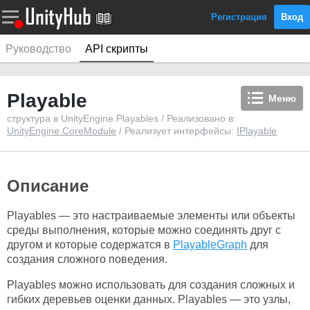
Регистрация
Вход
Руководство
API скрипты
Playable
Меню
структура в UnityEngine.Playables / Реализовано в:
UnityEngine.CoreModule
/ Реализует интерфейсы:
IPlayable
Описание
Playables — это настраиваемые элементы или объекты
среды выполнения, которые можно соединять друг с
другом и которые содержатся в
PlayableGraph
для
создания сложного поведения.
Playables можно использовать для создания сложных и
гибких деревьев оценки данных. Playables — это узлы,