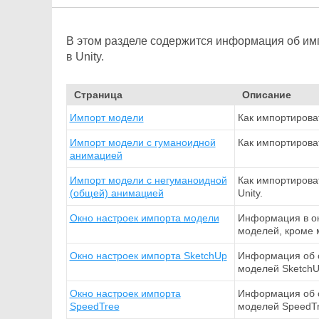
В этом разделе содержится информация об и
в Unity.
Страница
Описание
Импорт модели
Как импортирова
Импорт модели с гуманоидной
Как импортирова
анимацией
Импорт модели с негуманоидной
Как импортирова
(общей) анимацией
Unity.
Окно настроек импорта модели
Информация в ок
моделей, кроме 
Окно настроек импорта SketchUp
Информация об о
моделей SketchU
Окно настроек импорта
Информация об о
SpeedTree
моделей SpeedTr