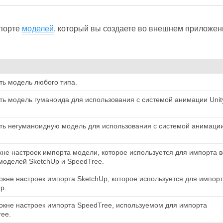
мпорте
моделей
, который вы создаете во внешнем приложен
ть модель любого типа.
ть модель гуманоида для использования с системой анимации Unit
ть негуманоидную модель для использования с системой анимаци
не настроек импорта модели, которое используется для импорта в
моделей SketchUp и SpeedTree.
кне настроек импорта SketchUp, которое используется для импор
p.
кне настроек импорта SpeedTree, используемом для импорта
ee.