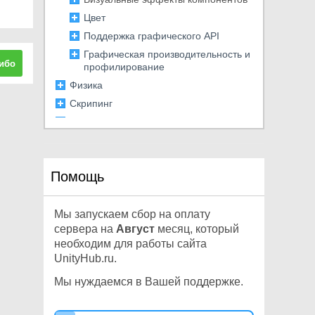
Цвет
Поддержка графического API
Графическая производительность и
ибо
профилирование
Физика
Скрипинг
Мультиплеер и сеть
Аудио
Обзор на видео
Помощь
Анимация
Создание пользовательских
интерфейсов (UI)
Мы запускаем сбор на оплату
Навигация и поиск пути
сервера на
Август
месяц, который
необходим для работы сайта
Сервисы Unity
UnityHub.ru.
XR
Репозитории с открытым исходным
Мы нуждаемся в Вашей поддержке.
кодом
Магазин ассетов Unity