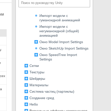
Импорт моделей в Unity
Импорт модели
ии
Импорт модели с
гуманоидной анимацией
Импорт модели с
негуманоидной (общей)
анимацией
Окно Model Import Settings
Окно SketchUp Import Settings
y.
Окно SpeedTree Import
Settings
и
Сетки
Текстуры
сех
Шейдеры
Материалы
та
Система частиц (партиклы)
Создание сред
Небо
Визуальные эффекты компонентов