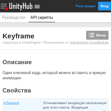
Регистрация
Вход
Руководство
API скрипты
Keyframe
Меню
структура в UnityEngine / Реализовано в:
UnityEngine.CoreModule
Описание
Один ключевой кадр, который можно вставить в кривую
анимации.
Свойства
inTangent
Устанавливает входящую касательную
для этого ключа. Входящая