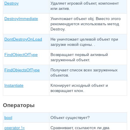
Destroy
Удаляет игровой объект, компонент
или актив.
DestroyImmediate
Уничтожает объект obj. Вместо этого
рекомендуется использовать метод
Destroy.
DontDestroyOnLoad
Не уничтожает целевой объект при
загрузке новой сцены. .
FindObjectOfType
Возвращает первый активный
загруженный объект.
FindObjectsOfType
Получает список всех загруженных
объектов.
Instantiate
Клонирует исходный объект и
возвращает клон.
Операторы
bool
Объект существует?
operator !=
Сравнивает, ссылаются ли два