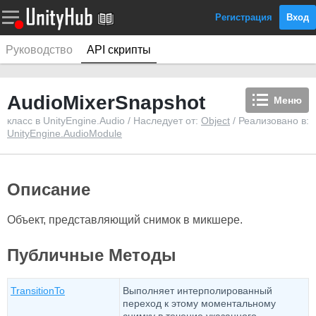
Регистрация
Вход
Руководство
API скрипты
AudioMixerSnapshot
Меню
класс в UnityEngine.Audio / Наследует от:
Object
/ Реализовано в:
UnityEngine.AudioModule
Описание
Объект, представляющий снимок в микшере.
Публичные Методы
TransitionTo
Выполняет интерполированный
переход к этому моментальному