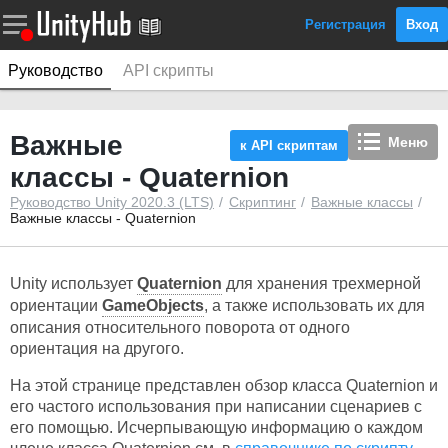
Регистрация
Вход
Руководство
API скрипты
Важные
Меню
к API скриптам
классы - Quaternion
Руководство Unity 2020.3 (LTS)
Скриптинг
Важные классы
Важные классы - Quaternion
Unity использует
Quaternion
для хранения трехмерной
ориентации
GameObjects
, а также использовать их для
описания относительного поворота от одного
ориентация на другого.
На этой странице представлен обзор класса Quaternion и
его частого использования при написании сценариев с
его помощью. Исчерпывающую информацию о каждом