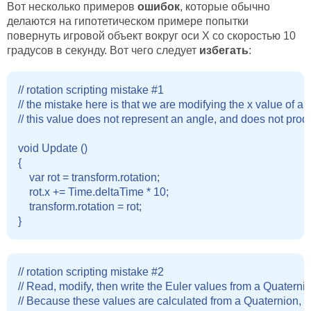
Вот несколько примеров
ошибок
, которые обычно
делаются на гипотетическом примере попытки
повернуть игровой объект вокруг оси X со скоростью 10
градусов в секунду. Вот чего следует
избегать
:
// rotation scripting mistake #1

// the mistake here is that we are modifying the x value of a 
// this value does not represent an angle, and does not produ
void Update () 

{

    var rot = transform.rotation;

    rot.x += Time.deltaTime * 10;

    transform.rotation = rot;

// rotation scripting mistake #2

// Read, modify, then write the Euler values from a Quaternio
// Because these values are calculated from a Quaternion,
