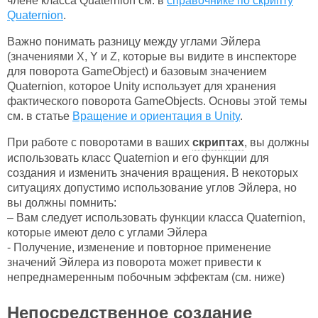
члене класса Quaternion см. в
справочнике по скрипту
Quaternion
.
Важно понимать разницу между углами Эйлера
(значениями X, Y и Z, которые вы видите в инспекторе
для поворота GameObject) и базовым значением
Quaternion, которое Unity использует для хранения
фактического поворота GameObjects. Основы этой темы
см. в статье
Вращение и ориентация в Unity
.
При работе с поворотами в ваших
скриптах
, вы должны
использовать класс Quaternion и его функции для
создания и изменить значения вращения. В некоторых
ситуациях допустимо использование углов Эйлера, но
вы должны помнить:
– Вам следует использовать функции класса Quaternion,
которые имеют дело с углами Эйлера
- Получение, изменение и повторное применение
значений Эйлера из поворота может привести к
непреднамеренным побочным эффектам (см. ниже)
Непосредственное создание