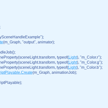
;
tySceneHandleExample");

te
(m_Graph, "output", animator);
leJob();

neProperty(sceneLight.transform, typeof(
Light
), "m_Color.r");

neProperty(sceneLight.transform, typeof(
Light
), "m_Color.g");

neProperty(sceneLight.transform, typeof(
Light
), "m_Color.b");

iptPlayable.Create
(m_Graph, animationJob);
ptPlayable);
