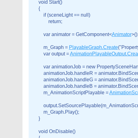
    void Start()

    {

        if (sceneLight == null)

            return;
        var animator = GetComponent<
Animator
>()
        m_Graph = 
PlayableGraph.Create
("Proper
        var output = 
AnimationPlayableOutput.Crea
        var animationJob = new PropertySceneHand
        animationJob.handleR = animator.BindSce
        animationJob.handleG = animator.BindSce
        animationJob.handleB = animator.BindSce
        m_AnimationScriptPlayable = 
AnimationScr
        output.SetSourcePlayable(m_AnimationScri
        m_Graph.Play();

    }
    void OnDisable()

    {
