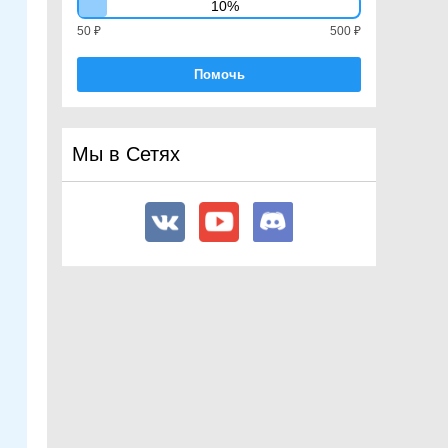
10%
UnityEngine.TextCore
50 ₽
500 ₽
UnityEngine.Tilemaps
UnityEngine.tvOS
Помочь
UnityEngine.U2D
UnityEngine.UIElements
UnityEngine.VFX
Мы в Сетях
UnityEngine.Video
UnityEngine.Windows
UnityEngine.WSA
UnityEngine.XR
Classes
Interfaces
Enumerations
Attributes
Assemblies
UnityEditor
Unity