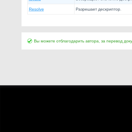
Resolve
Разрешает дескриптор.
Вы можете отблагодарить автора, за перевод док