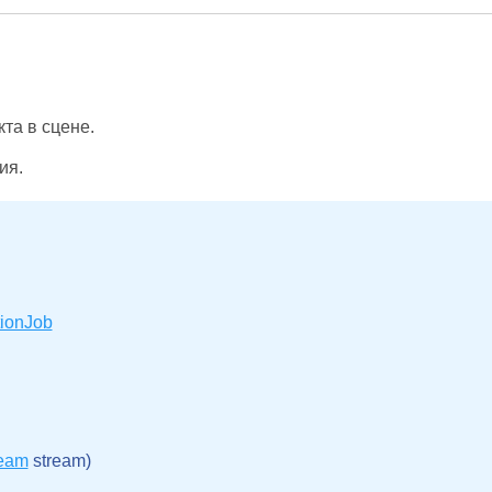
та в сцене.
ия.
tionJob
ream
 stream)
