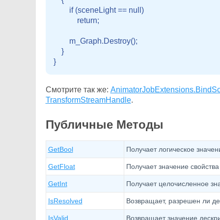
        if (sceneLight == null)

            return;
        m_Graph.Destroy();

    }

Смотрите так же:
AnimatorJobExtensions.BindSc
TransformStreamHandle
.
Публичные Методы
GetBool
Получает логическое значени
GetFloat
Получает значение свойства f
GetInt
Получает целочисленное зна
IsResolved
Возвращает, разрешен ли де
IsValid
Возвращает значение дескр