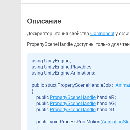
Описание
Дескриптор чтения свойства
Component
у объек
PropertySceneHandle доступны только для чтен
using UnityEngine;

using UnityEngine.Playables;

using UnityEngine.Animations;
public struct PropertySceneHandleJob : 
IAnima
{

    public 
PropertySceneHandle
 handleR;

    public 
PropertySceneHandle
 handleG;

    public 
PropertySceneHandle
 handleB;
    public void ProcessRootMotion(
AnimationSt
    {
