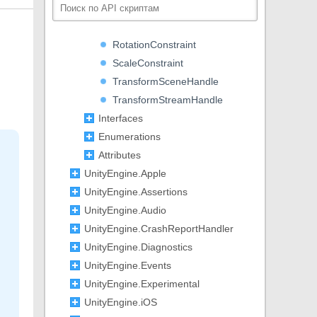
PropertySceneHandle
PropertyStreamHandle
RotationConstraint
ScaleConstraint
TransformSceneHandle
TransformStreamHandle
Interfaces
Enumerations
Attributes
UnityEngine.Apple
UnityEngine.Assertions
UnityEngine.Audio
UnityEngine.CrashReportHandler
UnityEngine.Diagnostics
UnityEngine.Events
UnityEngine.Experimental
UnityEngine.iOS