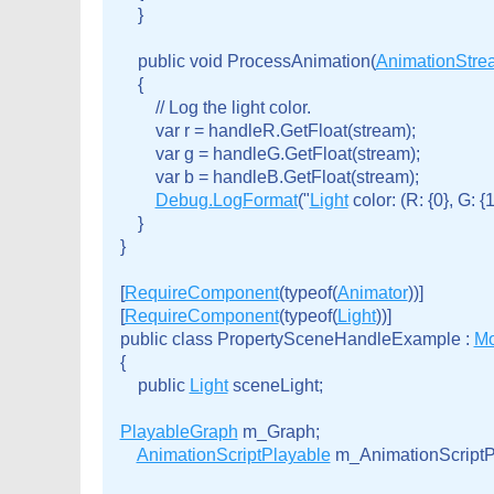
    }
    public void ProcessAnimation(
AnimationStre
    {

        // Log the light color.

        var r = handleR.GetFloat(stream);

        var g = handleG.GetFloat(stream);

        var b = handleB.GetFloat(stream);

Debug.LogFormat
("
Light
 color: (R: {0}, G: {1}
    }

}
[
RequireComponent
(typeof(
Animator
))]

[
RequireComponent
(typeof(
Light
))]

public class PropertySceneHandleExample : 
Mo
{

    public 
Light
 sceneLight;
PlayableGraph
 m_Graph;

AnimationScriptPlayable
 m_AnimationScriptP