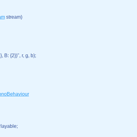
am
 stream)

, B: {2})", r, g, b);

noBehaviour
layable;