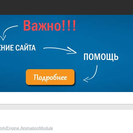
nityEngine.AnimationModule