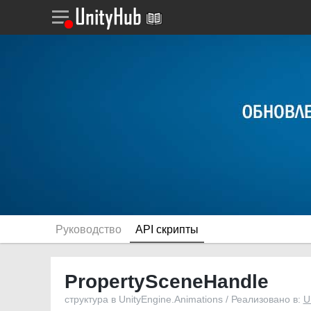
Руководство
API скрипты
PropertySceneHandle
структура в UnityEngine.Animations / Реализовано в:
U