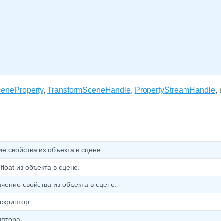
eneProperty
,
TransformSceneHandle
,
PropertyStreamHandle
, 
е свойства из объекта в сцене.
loat из объекта в сцене.
чение свойства из объекта в сцене.
скриптор.
иптора.