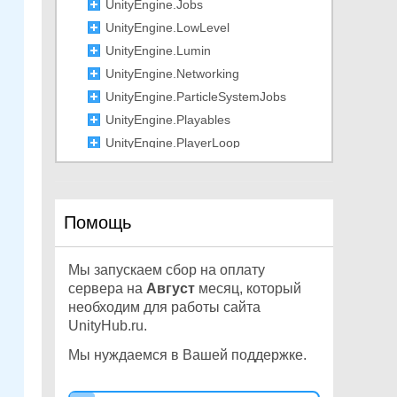
UnityEngine.Jobs
UnityEngine.LowLevel
UnityEngine.Lumin
UnityEngine.Networking
UnityEngine.ParticleSystemJobs
UnityEngine.Playables
UnityEngine.PlayerLoop
UnityEngine.Profiling
UnityEngine.Rendering
UnityEngine.SceneManagement
Помощь
UnityEngine.Scripting
UnityEngine.SearchService
Мы запускаем сбор на оплату
UnityEngine.Serialization
сервера на
Август
месяц, который
UnityEngine.SocialPlatforms
необходим для работы сайта
UnityHub.ru.
UnityEngine.Sprites
UnityEngine.SubsystemsImplementati
Мы нуждаемся в Вашей поддержке.
on
UnityEngine.TestTools