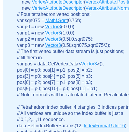
            new 
VertexAttributeDescriptor
(
VertexAttribute.Positi
            new 
VertexAttributeDescriptor
(
VertexAttribute.Norma
        // Four tetrahedron vertex positions:

        var sqrt075 = 
Mathf.Sqrt
(0.75f);

        var p0 = new 
Vector3
(0,0,0);

        var p1 = new 
Vector3
(1,0,0);

        var p2 = new 
Vector3
(0.5f,0,sqrt075);

        var p3 = new 
Vector3
(0.5f,sqrt075,sqrt075/3);

        // The first vertex buffer data stream is just positions;

        // fill them in.

        var pos = data.GetVertexData<
Vector3
>();

        pos[0] = p0; pos[1] = p1; pos[2] = p2;

        pos[3] = p0; pos[4] = p2; pos[5] = p3;

        pos[6] = p2; pos[7] = p1; pos[8] = p3;

        pos[9] = p0; pos[10] = p3; pos[11] = p1;

        // Note: normals will be calculated later in Recalculate
        // Tetrahedron index buffer: 4 triangles, 3 indices per tria
        // All vertices are unique so the index buffer is just a

        // 0,1,2,...,11 sequence.

        data.SetIndexBufferParams(12, 
IndexFormat.UInt16
);

        var ib = data.GetIndexData
();
