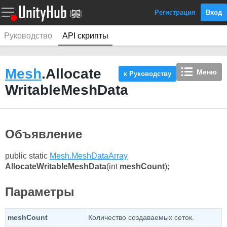
Регистрация
Вход
Руководство
API скрипты
Mesh
.Allocate
Меню
к Руководству
WritableMeshData
Объявление
public static
Mesh.MeshDataArray
AllocateWritableMeshData
(int
meshCount
);
Параметры
meshCount
Количество создаваемых сеток.