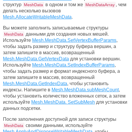
структур
в одном и том же
, чем
MeshData
MeshDataArray
делать несколько вызовов
Mesh.AllocateWritableMeshData
.
Вы можете заполнить записываемые структуры
данными для создания новых мешей.
MeshData
Используйте
Mesh.MeshData.SetVertexBufferParams
,
чтобы задать размер и структуру буфера вершин, а
затем запишите в массив, возвращенный
Mesh.MeshData.GetVertexData
для установки вершин.
Используйте
Mesh.MeshData.SetIndexBufferParams
,
чтобы задать размер и формат индексного буфера, а
затем запишите в массив, возвращенный
Mesh.MeshData.GetIndexData
, чтобы установить
индексы. Напишите в
Mesh.MeshData.subMeshCount
,
чтобы установить количество вложенных сеток, а затем
используйте
Mesh.MeshData. SetSubMesh
для установки
данных подсетки.
После заполнения доступной для записи структуры
своими данными, используйте
MeshData
Mesh.ApplyAndDisposeWritableMeshData
, чтобы