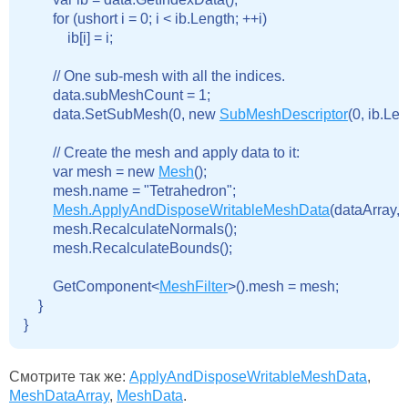
        for (ushort i = 0; i < ib.Length; ++i)

            ib[i] = i;

        // One sub-mesh with all the indices.

        data.subMeshCount = 1;

        data.SetSubMesh(0, new 
SubMeshDescriptor
(0, ib.Leng
        // Create the mesh and apply data to it:

        var mesh = new 
Mesh
();

        mesh.name = "Tetrahedron";

Mesh.ApplyAndDisposeWritableMeshData
(dataArray, 
        mesh.RecalculateNormals();

        mesh.RecalculateBounds();

        GetComponent<
MeshFilter
>().mesh = mesh;

    }

Смотрите так же:
ApplyAndDisposeWritableMeshData
,
MeshDataArray
,
MeshData
.