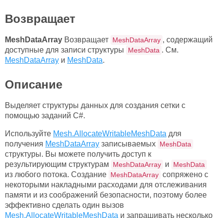
Возвращает
MeshDataArray
Возвращает
, содержащий
MeshDataArray
доступные для записи структуры
. См.
MeshData
MeshDataArray
и
MeshData
.
Описание
Выделяет структуры данных для создания сетки с
помощью заданий C#.
Используйте
Mesh.AllocateWritableMeshData
для
получения
MeshDataArray
записываемых
MeshData
структуры. Вы можете получить доступ к
результирующим структурам
и
MeshDataArray
MeshData
из любого потока. Создание
сопряжено с
MeshDataArray
некоторыми накладными расходами для отслеживания
памяти и из соображений безопасности, поэтому более
эффективно сделать один вызов
Mesh.AllocateWritableMeshData
и запрашивать несколько