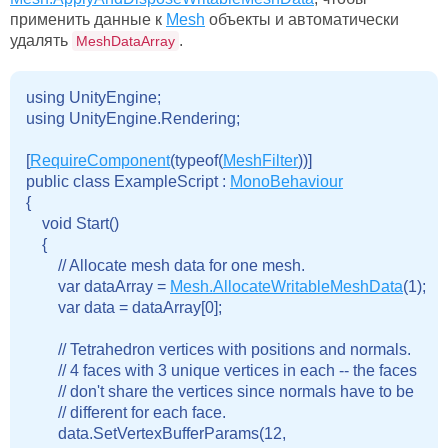
применить данные к
Mesh
объекты и автоматически
удалять
.
MeshDataArray
using UnityEngine;

using UnityEngine.Rendering;

[
RequireComponent
(typeof(
MeshFilter
))]

public class ExampleScript : 
MonoBehaviour
{

    void Start()

    {

        // Allocate mesh data for one mesh.

        var dataArray = 
Mesh.AllocateWritableMeshData
(1);

        var data = dataArray[0];

        // Tetrahedron vertices with positions and normals.

        // 4 faces with 3 unique vertices in each -- the faces

        // don't share the vertices since normals have to be

        // different for each face.

        data.SetVertexBufferParams(12,
