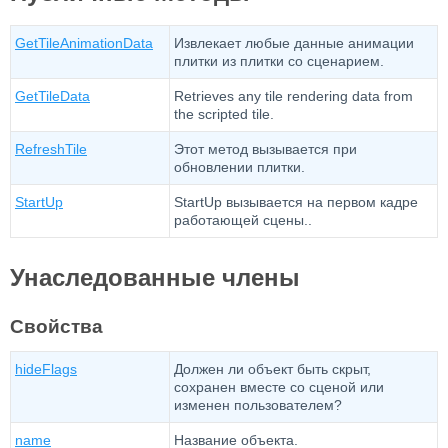
GetTileAnimationData
Извлекает любые данные анимации
плитки из плитки со сценарием.
GetTileData
Retrieves any tile rendering data from
the scripted tile.
RefreshTile
Этот метод вызывается при
обновлении плитки.
StartUp
StartUp вызывается на первом кадре
работающей сцены..
Унаследованные члены
Свойства
hideFlags
Должен ли объект быть скрыт,
сохранен вместе со сценой или
изменен пользователем?
name
Название объекта.