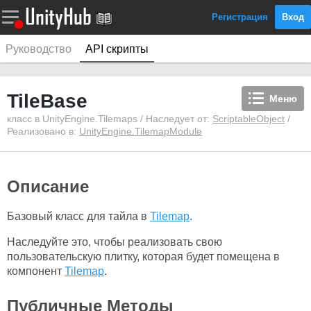
Регистрация
Вход
Руководство
API скрипты
TileBase
Меню
класс в UnityEngine.Tilemaps / Наследует от:
ScriptableObject
/
Реализовано в:
UnityEngine.TilemapModule
Описание
Базовый класс для тайла в
Tilemap
.
Наследуйте это, чтобы реализовать свою
пользовательскую плитку, которая будет помещена в
компонент
Tilemap
.
Публичные Методы