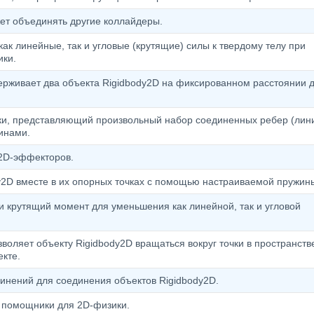
ет объединять другие коллайдеры.
к линейные, так и угловые (крутящие) силы к твердому телу при
ки.
ерживает два объекта Rigidbody2D на фиксированном расстоянии д
и, представляющий произвольный набор соединенных ребер (лини
инами.
 2D-эффекторов.
y2D вместе в их опорных точках с помощью настраиваемой пружин
 и крутящий момент для уменьшения как линейной, так и угловой
воляет объекту Rigidbody2D вращаться вокруг точки в пространств
екте.
динений для соединения объектов Rigidbody2D.
 помощники для 2D-физики.