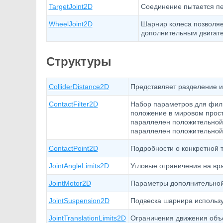
TargetJoint2D
Соединение пытается пе
WheelJoint2D
Шарнир колеса позволяе
дополнительным двигат
Структуры
ColliderDistance2D
Представляет разделение ил
ContactFilter2D
Набор параметров для фильт
положение в мировом простр
параллелен положительной о
параллелен положительной 
ContactPoint2D
Подробности о конкретной т
JointAngleLimits2D
Угловые ограничения на вра
JointMotor2D
Параметры дополнительной 
JointSuspension2D
Подвеска шарнира используе
JointTranslationLimits2D
Ограничения движения объек