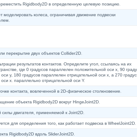
реместить Rigidbody2D в определенную целевую позицию.
т моделировать колеса, ограничивая движение подвески
елем.
и перекрытие двух объектов Collider2D.
рации результатов контактов. Определите угол, ссылаясь на их
анстве, где 0 градусов параллелен положительной оси x, 90 град
си y, 180 градусов параллелен отрицательной оси x, а 270 градус
оси x. параллельно отрицательной оси Y.
очке контакта, вовлеченной в 2D-физическое столкновение.
щение объекта Rigidbody2D вокруг HingeJoint2D.
силы двигателя, применяемой к Joint2D.
тся для определения того, как работает подвеска в WheelJoint2D.
та Rigidbody2D вдоль SliderJoint2D.