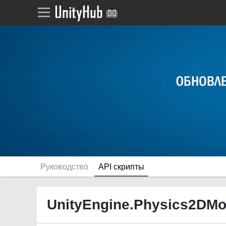
Руководство
API скрипты
UnityEngine.Physics2DMo