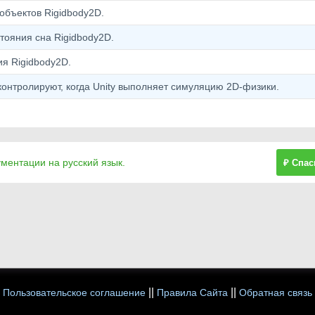
объектов Rigidbody2D.
тояния сна Rigidbody2D.
я Rigidbody2D.
онтролируют, когда Unity выполняет симуляцию 2D-физики.
ументации на русский язык.
₽ Спас
||
||
Пользовательское соглашение
Правила Сайта
Обратная связь