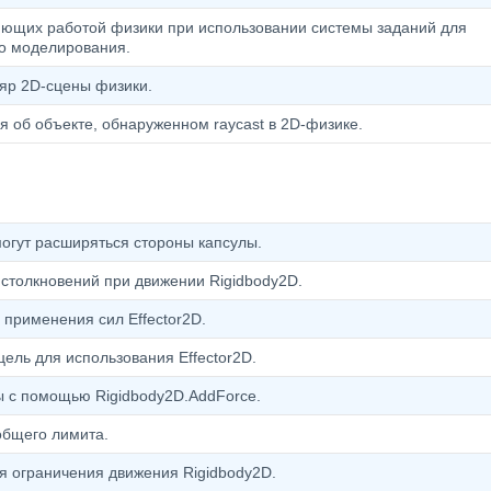
яющих работой физики при использовании системы заданий для
о моделирования.
яр 2D-сцены физики.
об объекте, обнаруженном raycast в 2D-физике.
огут расширяться стороны капсулы.
столкновений при движении Rigidbody2D.
применения сил Effector2D.
цель для использования Effector2D.
 с помощью Rigidbody2D.AddForce.
общего лимита.
я ограничения движения Rigidbody2D.