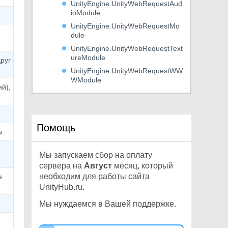
UnityEngine.UnityWebRequestAud
ioModule
UnityEngine.UnityWebRequestMo
dule
UnityEngine.UnityWebRequestText
ureModule
руг
UnityEngine.UnityWebRequestWW
WModule
й),
UnityEngine.VehiclesModule
UnityEngine.VideoModule
UnityEngine.VirtualTexturingModul
Помощь
e
ы.
UnityEngine.VRModule
Мы запускаем сбор на оплату
UnityEngine.WebGLModule
сервера на
Август
месяц, который
UnityEngine.WindModule
необходим для работы сайта
е
UnityEngine.XRModule
UnityHub.ru.
UnityEditor
Мы нуждаемся в Вашей поддержке.
Unity
Other