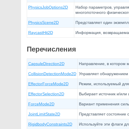
PhysicsJobOptions2D
Набор параметров, управл
многопоточного физическог
PhysicsScene2D
Представляет один экземпл
RaycastHit2D
Информация, возвращаемая 
Перечисления
CapsuleDirection2D
Направление, в котором м
CollisionDetectionMode2D
Управляет обнаружением 
EffectorForceMode2D
Режим, используемый для 
EffectorSelection2D
Выбирает источник и/или 
ForceMode2D
Вариант применения силы
JointLimitState2D
Представляет состояние 
RigidbodyConstraints2D
Используйте эти флаги дл