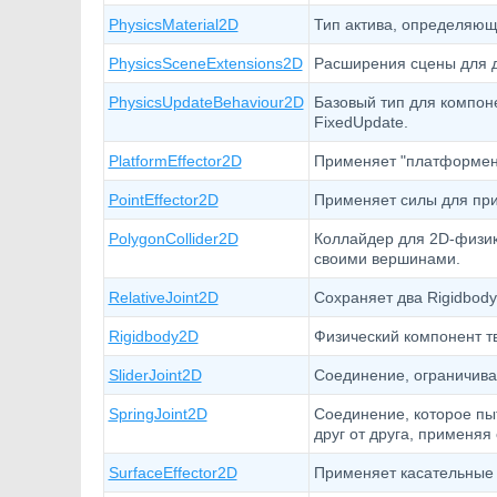
PhysicsMaterial2D
Тип актива, определяющи
PhysicsSceneExtensions2D
Расширения сцены для д
PhysicsUpdateBehaviour2D
Базовый тип для компон
FixedUpdate.
PlatformEffector2D
Применяет "платформенно
PointEffector2D
Применяет силы для при
PolygonCollider2D
Коллайдер для 2D-физи
своими вершинами.
RelativeJoint2D
Сохраняет два Rigidbody
Rigidbody2D
Физический компонент тв
SliderJoint2D
Соединение, ограничива
SpringJoint2D
Соединение, которое пы
друг от друга, применяя
SurfaceEffector2D
Применяет касательные 