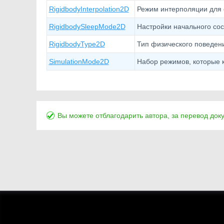
RigidbodyInterpolation2D
Режим интерполяции для 
RigidbodySleepMode2D
Настройки начального сос
RigidbodyType2D
Тип физического поведени
SimulationMode2D
Набор режимов, которые к
Вы можете отблагодарить автора, за перевод док