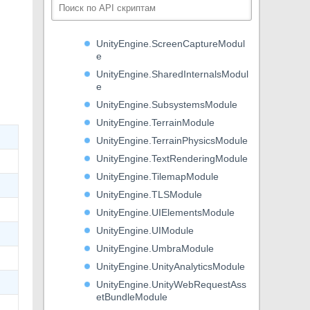
UnityEngine.Physics2DModule
UnityEngine.PhysicsModule
UnityEngine.ScreenCaptureModul
e
UnityEngine.SharedInternalsModul
e
UnityEngine.SubsystemsModule
UnityEngine.TerrainModule
UnityEngine.TerrainPhysicsModule
UnityEngine.TextRenderingModule
UnityEngine.TilemapModule
UnityEngine.TLSModule
UnityEngine.UIElementsModule
UnityEngine.UIModule
UnityEngine.UmbraModule
UnityEngine.UnityAnalyticsModule
UnityEngine.UnityWebRequestAss
etBundleModule