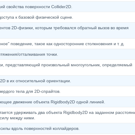
й свойства поверхности Collider2D.
оступа к базовой физической сцене.
ентов 2D-физики, которым требовался обратный вызов во время
е" поведение, такое как односторонние столкновения и т. д.
тяжения/отталкивания точки.
ки, представляющий произвольный многоугольник, определяемый
2D в их относительной ориентации.
ердого тела для 2D-спрайтов.
ющее движение объекта Rigidbody2D одной линией.
тается удерживать два объекта Rigidbody2D на заданном расстоян
 силу между ними.
силы вдоль поверхностей коллайдеров.