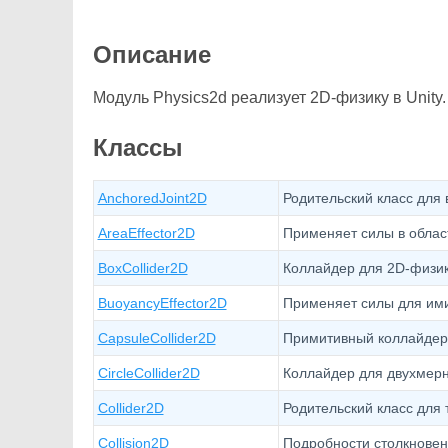
Описание
Модуль Physics2d реализует 2D-физику в Unity.
Классы
AnchoredJoint2D
Родительский класс для
AreaEffector2D
Применяет силы в облас
BoxCollider2D
Коллайдер для 2D-физик
BuoyancyEffector2D
Применяет силы для ими
CapsuleCollider2D
Примитивный коллайдер
CircleCollider2D
Коллайдер для двухмерн
Collider2D
Родительский класс для 
Collision2D
Подробности столкновен