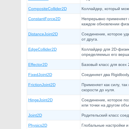
CompositeCollider2D
Коллайдер, который мож
ConstantForce2D
Непрерывно применяет ка
каждом обновлении физи
DistanceJoint2D
Соединение, которое уд
от друга.
EdgeCollider2D
Коллайдер для 2D-физик
определяемых его верш
Effector2D
Базовый класс для всех
FixedJoint2D
Соединяет два Rigidbod
FrictionJoint2D
Применяет как силу, так
скорости до нуля.
HingeJoint2D
Соединение, которое поз
или точки на другом объ
Joint2D
Родительский класс сое
Physics2D
Глобальные настройки и