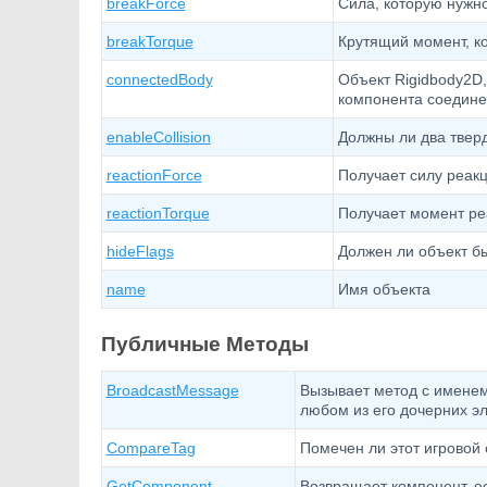
breakForce
Сила, которую нужно
breakTorque
Крутящий момент, к
connectedBody
Объект Rigidbody2D,
компонента соедине
enableCollision
Должны ли два тверд
reactionForce
Получает силу реакц
reactionTorque
Получает момент ре
hideFlags
Должен ли объект бы
name
Имя объекта
Публичные Методы
BroadcastMessage
Вызывает метод с именем
любом из его дочерних э
CompareTag
Помечен ли этот игровой 
GetComponent
Возвращает компонент, есл