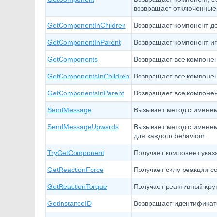
возвращает отключенные
GetComponentInChildren
Возвращает компонент доч
GetComponentInParent
Возвращает компонент иг
GetComponents
Возвращает все компонен
GetComponentsInChildren
Возвращает все компонен
GetComponentsInParent
Возвращает все компонен
SendMessage
Вызывает метод с именем
SendMessageUpwards
Вызывает метод с именем
для каждого behaviour.
TryGetComponent
Получает компонент указа
GetReactionForce
Получает силу реакции с
GetReactionTorque
Получает реактивный кру
GetInstanceID
Возвращает идентификато