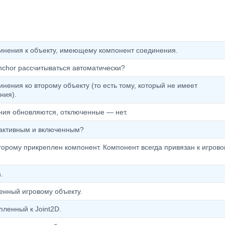
динения к объекту, имеющему компонент соединения.
nchor рассчитываться автоматически?
инения ко второму объекту (то есть тому, который не имеет
ния).
ия обновляются, отключенные — нет.
активным и включенным?
оторому прикреплен компонент. Компонент всегда привязан к игров
.
енный игровому объекту.
пленный к Joint2D.