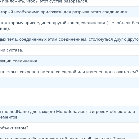
 приложить, чтобы этот сустав разорвался.
оторый необходимо приложить для разрыва этого соединения.
 к которому присоединен другой конец соединения (т. е. объект без
ния).
ых тела, соединенных этим соединением, столкнуться друг с друг
ии сустава.
акции соединения.
ть скрыт, сохранен вместе со сценой или изменен пользователем?
 methodName для каждого MonoBehaviour в игровом объекте или
лементов.
объект тегом?
и он прикреплён к игровому объекту, и null, если нет. Также