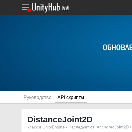
Руководство
API скрипты
DistanceJoint2D
класс в UnityEngine / Наследует от:
AnchoredJoint2D
/