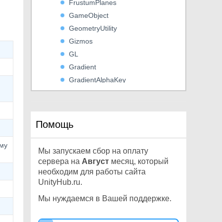
FrustumPlanes
GameObject
GeometryUtility
Gizmos
GL
Gradient
GradientAlphaKey
GradientColorKey
Graphics
GraphicsBuffer
Помощь
Grid
GridBrushBase
ому
Мы запускаем сбор на оплату
GridLayout
сервера на
Август
месяц, который
GUI
необходим для работы сайта
UnityHub.ru.
GUIContent
GUIElement
Мы нуждаемся в Вашей поддержке.
GUILayout
GUILayoutOption