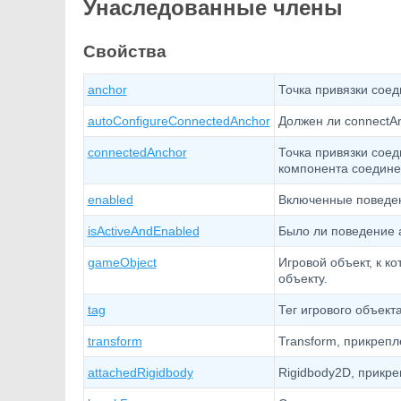
Унаследованные члены
Свойства
anchor
Точка привязки сое
autoConfigureConnectedAnchor
Должен ли connectA
connectedAnchor
Точка привязки соед
компонента соедине
enabled
Включенные поведен
isActiveAndEnabled
Было ли поведение 
gameObject
Игровой объект, к к
объекту.
tag
Тег игрового объекта
transform
Transform, прикрепл
attachedRigidbody
Rigidbody2D, прикре