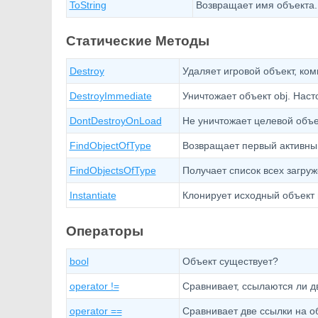
ToString
Возвращает имя объекта.
Статические Методы
Destroy
Удаляет игровой объект, ком
DestroyImmediate
Уничтожает объект obj. Наст
DontDestroyOnLoad
Не уничтожает целевой объек
FindObjectOfType
Возвращает первый активный
FindObjectsOfType
Получает список всех загру
Instantiate
Клонирует исходный объект 
Операторы
bool
Объект существует?
operator !=
Сравнивает, ссылаются ли дв
operator ==
Сравнивает две ссылки на об