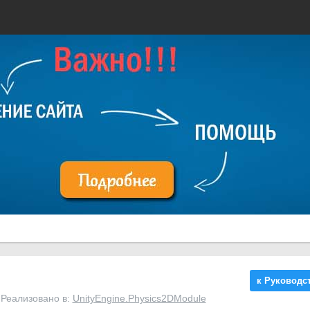
к Руководс
 Реализовано в:
UnityEngine.Physics2DModule