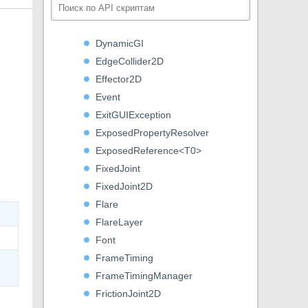
DistanceJoint2D
DrivenRectTransformTracker
DynamicGI
EdgeCollider2D
Effector2D
Event
ExitGUIException
ExposedPropertyResolver
ExposedReference<T0>
FixedJoint
FixedJoint2D
Flare
FlareLayer
Font
FrameTiming
FrameTimingManager
FrictionJoint2D