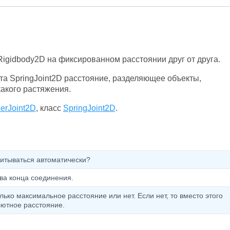
Rigidbody2D на фиксированном расстоянии друг от друга.
та SpringJoint2D расстояние, разделяющее объекты,
какого растяжения.
derJoint2D
, класс
SpringJoint2D
.
итываться автоматически?
ва конца соединения.
ько максимальное расстояние или нет. Если нет, то вместо этого
лютное расстояние.