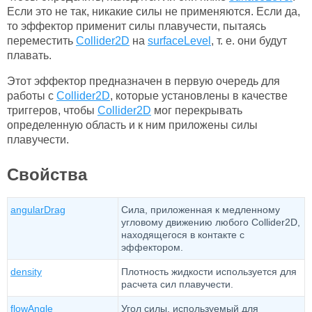
Если это не так, никакие силы не применяются. Если да,
то эффектор применит силы плавучести, пытаясь
переместить
Collider2D
на
surfaceLevel
, т. е. они будут
плавать.
Этот эффектор предназначен в первую очередь для
работы с
Collider2D
, которые установлены в качестве
триггеров, чтобы
Collider2D
мог перекрывать
определенную область и к ним приложены силы
плавучести.
Свойства
angularDrag
Сила, приложенная к медленному
угловому движению любого Collider2D,
находящегося в контакте с
эффектором.
density
Плотность жидкости используется для
расчета сил плавучести.
flowAngle
Угол силы, используемый для