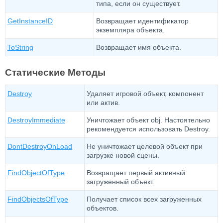
типа, если он существует.
GetInstanceID
Возвращает идентификатор
экземпляра объекта.
ToString
Возвращает имя объекта.
Статические Методы
Destroy
Удаляет игровой объект, компонент
или актив.
DestroyImmediate
Уничтожает объект obj. Настоятельно
рекомендуется использовать Destroy.
DontDestroyOnLoad
Не уничтожает целевой объект при
загрузке новой сцены.
FindObjectOfType
Возвращает первый активный
загруженный объект.
FindObjectsOfType
Получает список всех загруженных
объектов.