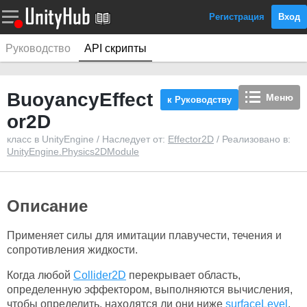
Регистрация
Вход
Руководство
API скрипты
BuoyancyEffect
Меню
к Руководству
or2D
класс в UnityEngine / Наследует от:
Effector2D
/ Реализовано в:
UnityEngine.Physics2DModule
Описание
Применяет силы для имитации плавучести, течения и
сопротивления жидкости.
Когда любой
Collider2D
перекрывает область,
определенную эффектором, выполняются вычисления,
чтобы определить, находятся ли они ниже
surfaceLevel
.