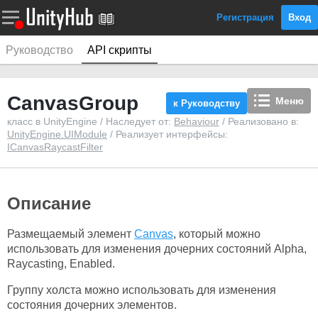
Регистрация
Вход
Руководство
API скрипты
CanvasGroup
Меню
к Руководству
класс в UnityEngine / Наследует от:
Behaviour
/ Реализовано в:
UnityEngine.UIModule
/ Реализует интерфейсы:
ICanvasRaycastFilter
Описание
Размещаемый элемент
Canvas
, который можно
использовать для изменения дочерних состояний Alpha,
Raycasting, Enabled.
Группу холста можно использовать для изменения
состояния дочерних элементов.