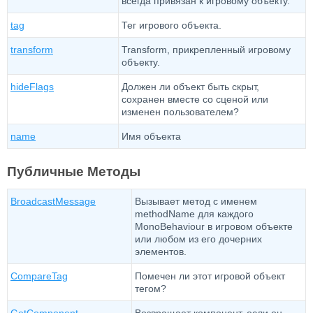
всегда привязан к игровому объекту.
tag
Тег игрового объекта.
transform
Transform, прикрепленный игровому
объекту.
hideFlags
Должен ли объект быть скрыт,
сохранен вместе со сценой или
изменен пользователем?
name
Имя объекта
Публичные Методы
BroadcastMessage
Вызывает метод с именем
methodName для каждого
MonoBehaviour в игровом объекте
или любом из его дочерних
элементов.
CompareTag
Помечен ли этот игровой объект
тегом?