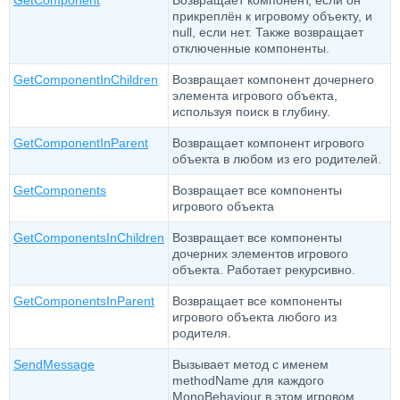
GetComponent
Возвращает компонент, если он
прикреплён к игровому объекту, и
null, если нет. Также возвращает
отключенные компоненты.
GetComponentInChildren
Возвращает компонент дочернего
элемента игрового объекта,
используя поиск в глубину.
GetComponentInParent
Возвращает компонент игрового
объекта в любом из его родителей.
GetComponents
Возвращает все компоненты
игрового объекта
GetComponentsInChildren
Возвращает все компоненты
дочерних элементов игрового
объекта. Работает рекурсивно.
GetComponentsInParent
Возвращает все компоненты
игрового объекта любого из
родителя.
SendMessage
Вызывает метод с именем
methodName для каждого
MonoBehaviour в этом игровом