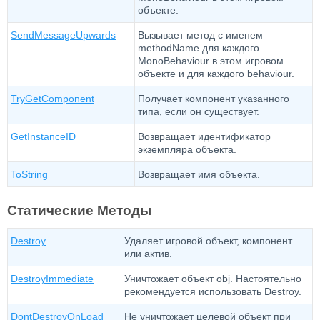
объекте.
SendMessageUpwards
Вызывает метод с именем
methodName для каждого
MonoBehaviour в этом игровом
объекте и для каждого behaviour.
TryGetComponent
Получает компонент указанного
типа, если он существует.
GetInstanceID
Возвращает идентификатор
экземпляра объекта.
ToString
Возвращает имя объекта.
Статические Методы
Destroy
Удаляет игровой объект, компонент
или актив.
DestroyImmediate
Уничтожает объект obj. Настоятельно
рекомендуется использовать Destroy.
DontDestroyOnLoad
Не уничтожает целевой объект при