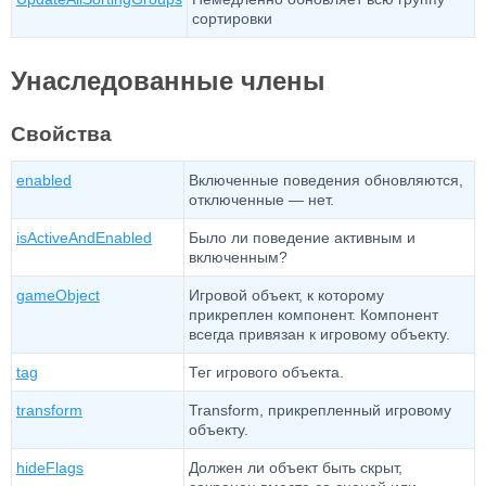
сортировки
Унаследованные члены
Свойства
enabled
Включенные поведения обновляются,
отключенные — нет.
isActiveAndEnabled
Было ли поведение активным и
включенным?
gameObject
Игровой объект, к которому
прикреплен компонент. Компонент
всегда привязан к игровому объекту.
tag
Тег игрового объекта.
transform
Transform, прикрепленный игровому
объекту.
hideFlags
Должен ли объект быть скрыт,