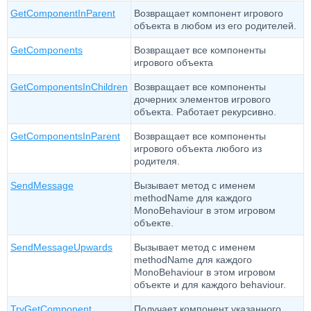
GetComponentInParent
Возвращает компонент игрового
объекта в любом из его родителей.
GetComponents
Возвращает все компоненты
игрового объекта
GetComponentsInChildren
Возвращает все компоненты
дочерних элементов игрового
объекта. Работает рекурсивно.
GetComponentsInParent
Возвращает все компоненты
игрового объекта любого из
родителя.
SendMessage
Вызывает метод с именем
methodName для каждого
MonoBehaviour в этом игровом
объекте.
SendMessageUpwards
Вызывает метод с именем
methodName для каждого
MonoBehaviour в этом игровом
объекте и для каждого behaviour.
TryGetComponent
Получает компонент указанного