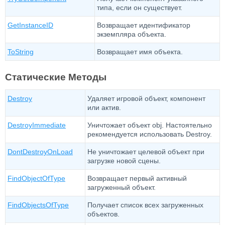
типа, если он существует.
GetInstanceID
Возвращает идентификатор
экземпляра объекта.
ToString
Возвращает имя объекта.
Статические Методы
Destroy
Удаляет игровой объект, компонент
или актив.
DestroyImmediate
Уничтожает объект obj. Настоятельно
рекомендуется использовать Destroy.
DontDestroyOnLoad
Не уничтожает целевой объект при
загрузке новой сцены.
FindObjectOfType
Возвращает первый активный
загруженный объект.
FindObjectsOfType
Получает список всех загруженных
объектов.