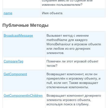
сохранен вместе со сценой или
изменен пользователем?
name
Имя объекта
Публичные Методы
BroadcastMessage
Вызывает метод с именем
methodName для каждого
MonoBehaviour в игровом объекте
или любом из его дочерних
элементов.
CompareTag
Помечен ли этот игровой объект
тегом?
GetComponent
Возвращает компонент, если он
прикреплён к игровому объекту, и
null, если нет. Также возвращает
отключенные компоненты.
GetComponentInChildren
Возвращает компонент дочернего
элемента игрового объекта,
используя поиск в глубину.