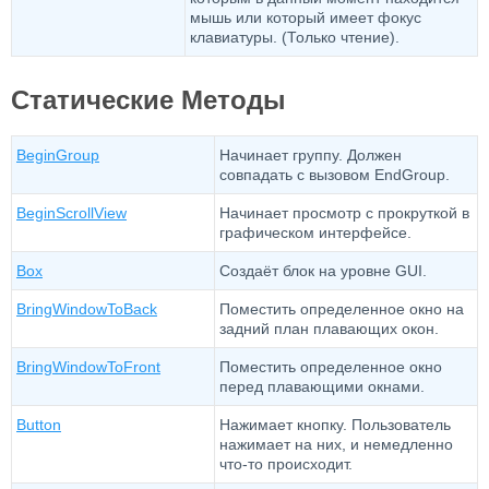
мышь или который имеет фокус
клавиатуры. (Только чтение).
Статические Методы
BeginGroup
Начинает группу. Должен
совпадать с вызовом EndGroup.
BeginScrollView
Начинает просмотр с прокруткой в
​​графическом интерфейсе.
Box
Создаёт блок на уровне GUI.
BringWindowToBack
Поместить определенное окно на
задний план плавающих окон.
BringWindowToFront
Поместить определенное окно
перед плавающими окнами.
Button
Нажимает кнопку. Пользователь
нажимает на них, и немедленно
что-то происходит.