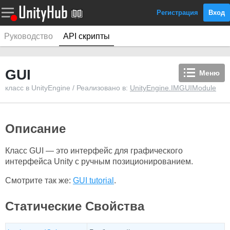
Регистрация
Вход
Руководство
API скрипты
GUI
Меню
класс в UnityEngine / Реализовано в:
UnityEngine.IMGUIModule
Описание
Класс GUI — это интерфейс для графического
интерфейса Unity с ручным позиционированием.
Смотрите так же:
GUI tutorial
.
Статические Свойства