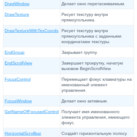
DragWindow
Делает окно перетаскиваемым.
DrawTexture
Рисует текстуру внутри
прямоугольника.
DrawTextureWithTexCoords
Рисует текстуру внутри
прямоугольника с заданными
координатами текстуры.
EndGroup
Закрывает группу.
EndScrollView
Завершает прокрутку, начатую
вызовом BeginScrollView.
FocusControl
Перемещает фокус клавиатуры на
именованный элемент
управления.
FocusWindow
Делает окно активным.
GetNameOfFocusedControl
Получает имя именованного
элемента управления, имеющего
фокус.
HorizontalScrollbar
Создаёт горизонтальную полосу