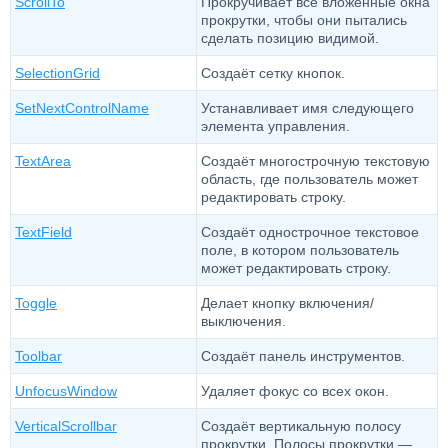
ScrollTo
Прокручивает все вложенные окна
прокрутки, чтобы они пытались
сделать позицию видимой.
SelectionGrid
Создаёт сетку кнопок.
SetNextControlName
Устанавливает имя следующего
элемента управления.
TextArea
Создаёт многострочную текстовую
область, где пользователь может
редактировать строку.
TextField
Создаёт однострочное текстовое
поле, в котором пользователь
может редактировать строку.
Toggle
Делает кнопку включения/
выключения.
Toolbar
Создаёт панель инструментов.
UnfocusWindow
Удаляет фокус со всех окон.
VerticalScrollbar
Создаёт вертикальную полосу
прокрутки. Полосы прокрутки —