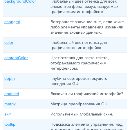
backgroundColor
Глобальный цвет оттенка для всех
элементов фона, визуализируемых
графическим интерфейсом.
changed
Возвращает значение true, если какие-
либо элементы управления изменили
значение входных данных.
color
Глобальный цвет оттенка для
графического интерфейса.
contentColor
Цвет оттенка для всего текста,
отображаемого графическим
интерфейсом.
depth
Глубина сортировки текущего
поведения GUI.
enabled
Включен ли графический интерфейс?
matrix
Матрица преобразования GUI.
skin
Используемый глобальный скин.
tooltip
Подсказка элемента управления, над
которым в данный момент находится