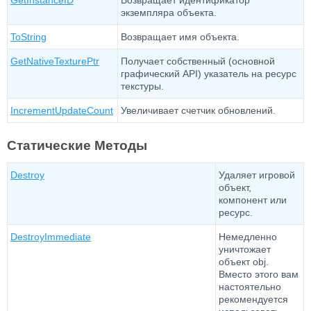
GetInstanceID
Возвращает идентификатор
экземпляра объекта.
ToString
Возвращает имя объекта.
GetNativeTexturePtr
Получает собственный (основной
графический API) указатель на ресурс
текстуры.
IncrementUpdateCount
Увеличивает счетчик обновлений.
Статические Методы
Destroy
Удаляет игровой
объект,
компонент или
ресурс.
DestroyImmediate
Немедленно
уничтожает
объект obj.
Вместо этого вам
настоятельно
рекомендуется