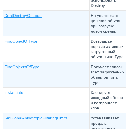
использовать
Destroy.
DontDestroyOnLoad
Не уничтожает
целевой объект
при загрузке
новой сцены.
FindObjectOfType
Возвращает
первый активный
загруженный
объект типа Type.
FindObjectsOfType
Получает список
всех загруженных
объектов типа
Type.
Instantiate
Клонирует
исходный объект
и возвращает
клон.
SetGlobalAnisotropicFilteringLimits
Устанавливает
пределы
анизотропии.