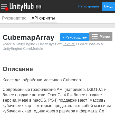
Регистрация
Вход
Руководство
API скрипты
CubemapArray
Меню
к Руководству
класс в UnityEngine / Наследует от:
Texture
/ Реализовано в:
UnityEngine.CoreModule
Описание
Класс для обработки массивов Cubemap.
Современные графические API (например, D3D10.1 и
более поздние версии, OpenGL 4.0 и более поздние
версии, Metal в macOS, PS4) поддерживают "массивы
кубических карт", которые представляют собой массивы
кубических карт одинакового размера и формата. Со