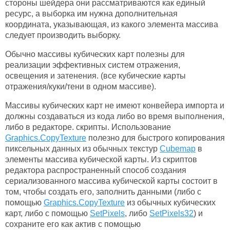
стороны шейдера они рассматриваются как единый
ресурс, а выборка им нужна дополнительная
координата, указывающая, из какого элемента массива
следует производить выборку.
Обычно массивы кубических карт полезны для
реализации эффективных систем отражения,
освещения и затенения. (все кубические карты
отражения/куки/тени в одном массиве).
Массивы кубических карт не имеют конвейера импорта и
должны создаваться из кода либо во время выполнения,
либо в редакторе. скрипты. Использование
Graphics.CopyTexture
полезно для быстрого копирования
пиксельных данных из обычных текстур
Cubemap
в
элементы массива кубической карты. Из скриптов
редактора распространенный способ создания
сериализованного массива кубической карты состоит в
том, чтобы создать его, заполнить данными (либо с
помощью
Graphics.CopyTexture
из обычных кубических
карт, либо с помощью
SetPixels
, либо
SetPixels32
) и
сохраните его как актив с помощью