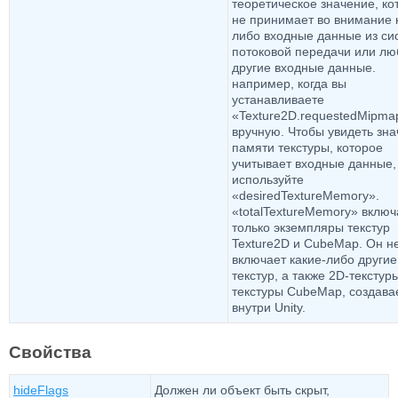
теоретическое значение, ко
не принимает во внимание 
либо входные данные из си
потоковой передачи или л
другие входные данные.
например, когда вы
устанавливаете
«Texture2D.requestedMipma
вручную. Чтобы увидеть зн
памяти текстуры, которое
учитывает входные данные,
используйте
«desiredTextureMemory».
«totalTextureMemory» включ
только экземпляры текстур
Texture2D и CubeMap. Он н
включает какие-либо другие
текстур, а также 2D-текстур
текстуры CubeMap, создав
внутри Unity.
Свойства
hideFlags
Должен ли объект быть скрыт,