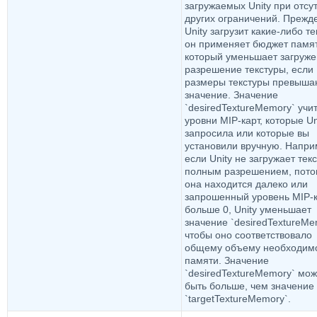
загружаемых Unity при отсу
других ограничений. Прежд
Unity загрузит какие-либо те
он применяет бюджет памя
который уменьшает загруж
разрешение текстуры, если
размеры текстуры превыша
значение. Значение
`desiredTextureMemory` учи
уровни MIP-карт, которые Un
запросила или которые вы
установили вручную. Напри
если Unity не загружает текс
полным разрешением, пото
она находится далеко или
запрошенный уровень MIP-
больше 0, Unity уменьшает
значение `desiredTextureMe
чтобы оно соответствовало
общему объему необходим
памяти. Значение
`desiredTextureMemory` мож
быть больше, чем значение
`targetTextureMemory`.