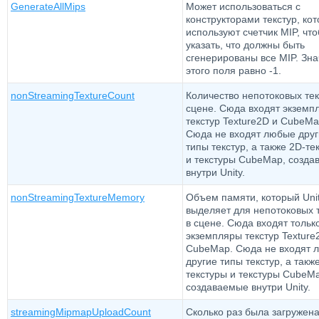
GenerateAllMips
Может использоваться с
конструкторами текстур, ко
используют счетчик MIP, чт
указать, что должны быть
сгенерированы все MIP. Зн
этого поля равно -1.
nonStreamingTextureCount
Количество непотоковых тек
сцене. Сюда входят экземп
текстур Texture2D и CubeMa
Сюда не входят любые дру
типы текстур, а также 2D-те
и текстуры CubeMap, созд
внутри Unity.
nonStreamingTextureMemory
Объем памяти, который Uni
выделяет для непотоковых 
в сцене. Сюда входят тольк
экземпляры текстур Texture
CubeMap. Сюда не входят 
другие типы текстур, а такж
текстуры и текстуры CubeM
создаваемые внутри Unity.
streamingMipmapUploadCount
Сколько раз была загружен