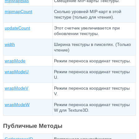
mipMapBias
Смещение MIP-карты Текстуры.
mipmapCount
Сколько уровней MIP-карт в этой
текстуре (только для чтения).
updateCount
Этот счетчик увеличивается при
обновлении текстуры.
width
Ширина текстуры в пикселях. (Только
чтение)
wrapMode
Режим переноса координат текстуры.
wrapModeU
Режим переноса координат текстуры
U.
wrapModeV
Режим переноса координат текстуры
V.
wrapModeW
Режим переноса координат текстуры
W для Texture3D.
Публичные Методы