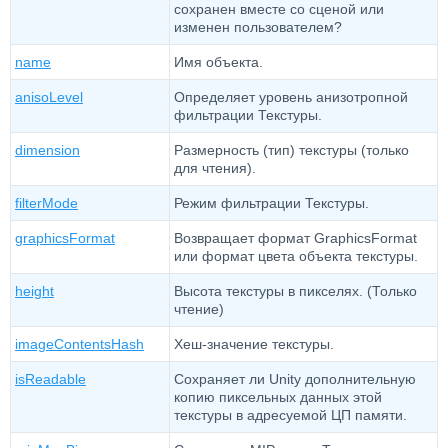
сохранен вместе со сценой или
изменен пользователем?
name
Имя объекта.
anisoLevel
Определяет уровень анизотропной
фильтрации Текстуры.
dimension
Размерность (тип) текстуры (только
для чтения).
filterMode
Режим фильтрации Текстуры.
graphicsFormat
Возвращает формат GraphicsFormat
или формат цвета объекта текстуры.
height
Высота текстуры в пикселях. (Только
чтение)
imageContentsHash
Хеш-значение текстуры.
isReadable
Сохраняет ли Unity дополнительную
копию пиксельных данных этой
текстуры в адресуемой ЦП памяти.