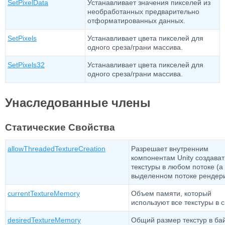
SetPixelData
Устанавливает значения пикселей из
необработанных предварительно
отформатированных данных.
SetPixels
Устанавливает цвета пикселей для
одного среза/грани массива.
SetPixels32
Устанавливает цвета пикселей для
одного среза/грани массива.
Унаследованные члены
Статические Свойства
allowThreadedTextureCreation
Разрешает внутренним
компонентам Unity создават
текстуры в любом потоке (а 
выделенном потоке рендери
currentTextureMemory
Объем памяти, который
используют все текстуры в 
desiredTextureMemory
Общий размер текстур в бай