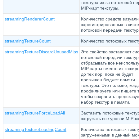
текстура из-за потоковой п
MIP-карт текстуры.
streamingRendererCount
Количество средств визуали
зарегистрированных в сист
потоковой передачи текстур
streamingTextureCount
Количество потоковых текст
streamingTextureDiscardUnusedMips
Это свойство заставляет си
потоковой передачи текстур
отбрасывать все неиспольз
MIP-карты вместо их кэшир
до тех пор, пока не будет
превышен бюджет памяти
текстуры. Это полезно, когд
профилируете или пишете т
чтобы сохранить предсказу
набор текстур в памяти.
streamingTextureForceLoadAll
Заставить потоковые тексту
загружать все уровни MIP-ка
streamingTextureLoadingCount
Количество потоковых текст
загруженными в данный мо