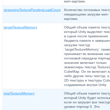
мип-картами.
streamingTexturePendingLoadCount
Количество потоковых текст
ожидающими загрузки мип-
картами.
targetTextureMemory
Общий объем памяти текст
который Unity выделяет тек
в сцене после применения
бюджета памяти и заверше
загрузки текстур.
`targetTextureMemory` также
принимает во внимание нас
потоковой передачи mipmap
значение включает только
экземпляры текстур Texture
CubeMap. Он не включает к
либо другие типы текстур, а
2D-текстуры и текстуры Cu
создаваемые внутри Unity.
totalTextureMemory
Общий объем памяти текст
который Unity будет использ
если он загрузит все тексту
уровне mipmap 0. Это