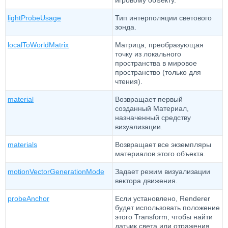
игровому объекту.
lightProbeUsage
Тип интерполяции светового
зонда.
localToWorldMatrix
Матрица, преобразующая
точку из локального
пространства в мировое
пространство (только для
чтения).
material
Возвращает первый
созданный Материал,
назначенный средству
визуализации.
materials
Возвращает все экземпляры
материалов этого объекта.
motionVectorGenerationMode
Задает режим визуализации
вектора движения.
probeAnchor
Если установлено, Renderer
будет использовать положение
этого Transform, чтобы найти
датчик света или отражения.