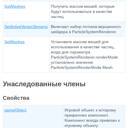
GetMeshes
Получить массив мешей, которые
будут использоваться в качестве
частиц.
SetActiveVertexStreams
Включает набор потоков вершинного
шейдера в ParticleSystemRenderer.
SetMeshes
Установите массив мешей для
использования в качестве частиц,
когда для параметра
ParticleSystemRenderer.renderMode
установлено значение
ParticleSystemRenderMode.Mesh.
Унаследованные члены
Свойства
gameObject
Игровой объект, к которому
прикреплен компонент.
Компонент всегда привязан к
игровому объекту.