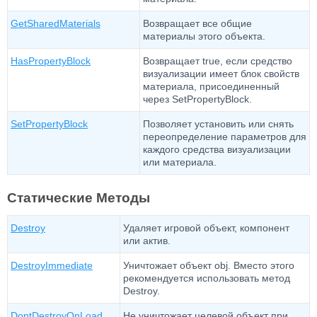
GetSharedMaterials
Возвращает все общие
материалы этого объекта.
HasPropertyBlock
Возвращает true, если средство
визуализации имеет блок свойств
материала, присоединенный
через SetPropertyBlock.
SetPropertyBlock
Позволяет установить или снять
переопределение параметров для
каждого средства визуализации
или материала.
Статические Методы
Destroy
Удаляет игровой объект, компонент
или актив.
DestroyImmediate
Уничтожает объект obj. Вместо этого
рекомендуется использовать метод
Destroy.
DontDestroyOnLoad
Не уничтожает целевой объект при