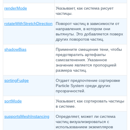
renderMode
Указывает, как система рисует
частицы.
rotateWithStretchDirection
Поворот частиц в зависимости от
направления, в котором они
вытянуты. Это добавляется поверх
других поворотов частиц.
shadowBias
Примените смещение тени, чтобы
предотвратить артефакты
самозатенения. Указанное
значение является пропорцией
размера частиц.
sortingFudge
Отдает предпочтение сортировке
Particle System среди других
прозрачностей.
sortMode
Указывает, как сортировать частицы
в системе.
supportsMeshInstancing
Определяет, может ли система
частиц визуализироваться с
использованием экземпляров