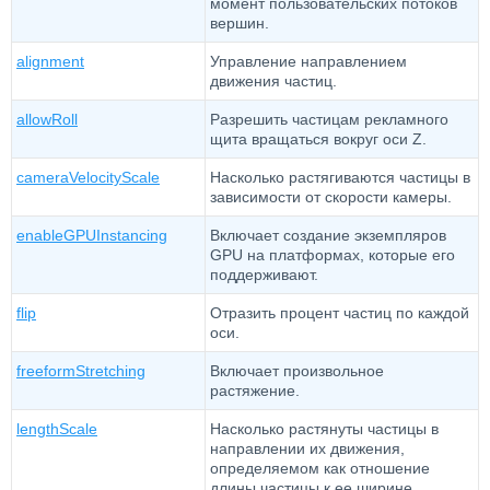
момент пользовательских потоков
вершин.
alignment
Управление направлением
движения частиц.
allowRoll
Разрешить частицам рекламного
щита вращаться вокруг оси Z.
cameraVelocityScale
Насколько растягиваются частицы в
зависимости от скорости камеры.
enableGPUInstancing
Включает создание экземпляров
GPU на платформах, которые его
поддерживают.
flip
Отразить процент частиц по каждой
оси.
freeformStretching
Включает произвольное
растяжение.
lengthScale
Насколько растянуты частицы в
направлении их движения,
определяемом как отношение
длины частицы к ее ширине.