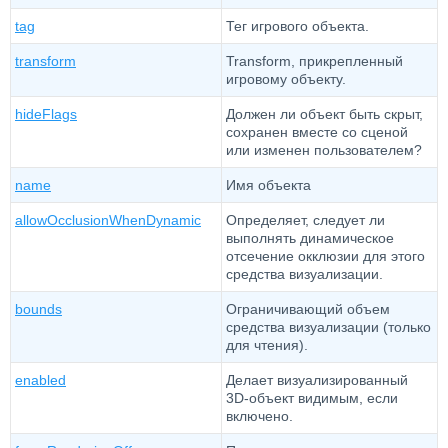
tag
Тег игрового объекта.
transform
Transform, прикрепленный
игровому объекту.
hideFlags
Должен ли объект быть скрыт,
сохранен вместе со сценой
или изменен пользователем?
name
Имя объекта
allowOcclusionWhenDynamic
Определяет, следует ли
выполнять динамическое
отсечение окклюзии для этого
средства визуализации.
bounds
Ограничивающий объем
средства визуализации (только
для чтения).
enabled
Делает визуализированный
3D-объект видимым, если
включено.