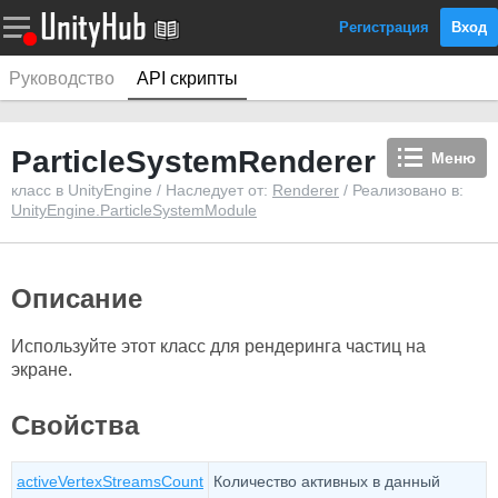
Регистрация
Вход
Руководство
API скрипты
ParticleSystemRenderer
Меню
класс в UnityEngine / Наследует от:
Renderer
/ Реализовано в:
UnityEngine.ParticleSystemModule
Описание
Используйте этот класс для рендеринга частиц на
экране.
Свойства
activeVertexStreamsCount
Количество активных в данный