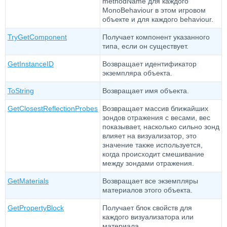
methodName для каждого
MonoBehaviour в этом игровом
объекте и для каждого behaviour.
TryGetComponent
Получает компонент указанного
типа, если он существует.
GetInstanceID
Возвращает идентификатор
экземпляра объекта.
ToString
Возвращает имя объекта.
GetClosestReflectionProbes
Возвращает массив ближайших
зондов отражения с весами, вес
показывает, насколько сильно зонд
влияет на визуализатор, это
значение также используется,
когда происходит смешивание
между зондами отражения.
GetMaterials
Возвращает все экземпляры
материалов этого объекта.
GetPropertyBlock
Получает блок свойств для
каждого визуализатора или
материала.