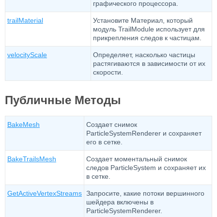
графического процессора.
trailMaterial
Установите Материал, который
модуль TrailModule использует для
прикрепления следов к частицам.
velocityScale
Определяет, насколько частицы
растягиваются в зависимости от их
скорости.
Публичные Методы
BakeMesh
Создает снимок
ParticleSystemRenderer и сохраняет
его в сетке.
BakeTrailsMesh
Создает моментальный снимок
следов ParticleSystem и сохраняет их
в сетке.
GetActiveVertexStreams
Запросите, какие потоки вершинного
шейдера включены в
ParticleSystemRenderer.