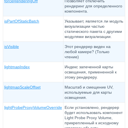
forceRenderingOff
Позволяет отключить
рендеринг для определенного
компонента.
isPartOfStaticBatch
Указывает, является ли модуль
визуализации частью
статического пакета с другими
модулями визуализации.
isVisible
Этот рендерер виден на
любой камере? (Только
чтение)
lightmapIndex
Индекс запеченной карты
освещения, примененной к
этому рендереру.
lightmapScaleOffset
Масштаб и смещение UV,
используемые для карты
освещения.
lightProbeProxyVolumeOverride
Если установлено, рендерер
будет использовать компонент
Light Probe Proxy Volume,
прикрепленный к исходному