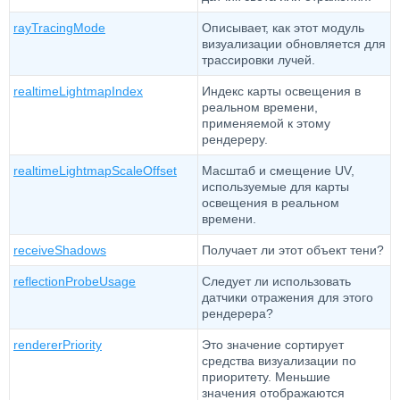
rayTracingMode
Описывает, как этот модуль
визуализации обновляется для
трассировки лучей.
realtimeLightmapIndex
Индекс карты освещения в
реальном времени,
применяемой к этому
рендереру.
realtimeLightmapScaleOffset
Масштаб и смещение UV,
используемые для карты
освещения в реальном
времени.
receiveShadows
Получает ли этот объект тени?
reflectionProbeUsage
Следует ли использовать
датчики отражения для этого
рендерера?
rendererPriority
Это значение сортирует
средства визуализации по
приоритету. Меньшие
значения отображаются