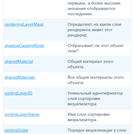
первыми, а более высокие
значения отображаются
последними.
renderingLayerMask
Определяет, на каком слое
рендеринга живет этот
рендерер.
shadowCastingMode
Отбрасывает ли этот объект
тени?
sharedMaterial
Общий материал этого
объекта.
sharedMaterials
Все общие материалы этого
объекта.
sortingLayerID
Уникальный идентификатор
слоя сортировки
визуализатора.
sortingLayerName
Имя слоя сортировки
визуализатора.
sortingOrder
Порядок визуализации в слое