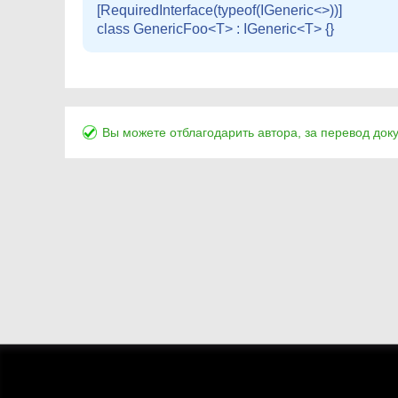
[RequiredInterface(typeof(IGeneric<>))]

Вы можете отблагодарить автора, за перевод док