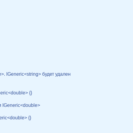
>. IGeneric<string> будет удален 

neric<double> {}
и IGeneric<double> 

neric<double> {}