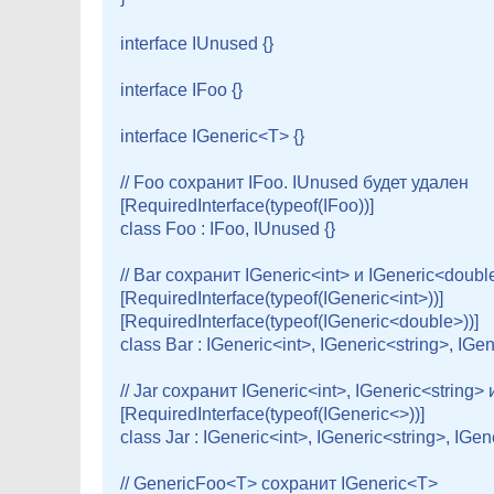
interface IUnused {}
interface IFoo {}
interface IGeneric<T> {}
// Foo сохранит IFoo. IUnused будет удален 

[RequiredInterface(typeof(IFoo))]

class Foo : IFoo, IUnused {}
// Bar сохранит IGeneric<int> и IGeneric<double
[RequiredInterface(typeof(IGeneric<int>))]

[RequiredInterface(typeof(IGeneric<double>))]

class Bar : IGeneric<int>, IGeneric<string>, IGe
// Jar сохранит IGeneric<int>, IGeneric<string> 
[RequiredInterface(typeof(IGeneric<>))]

class Jar : IGeneric<int>, IGeneric<string>, IGe
// GenericFoo<T> сохранит IGeneric<T>
