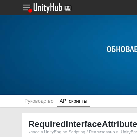
Руководство
API скрипты
RequiredInterfaceAttribut
класс в UnityEngine.Scripting / Реализовано в:
UnityEn