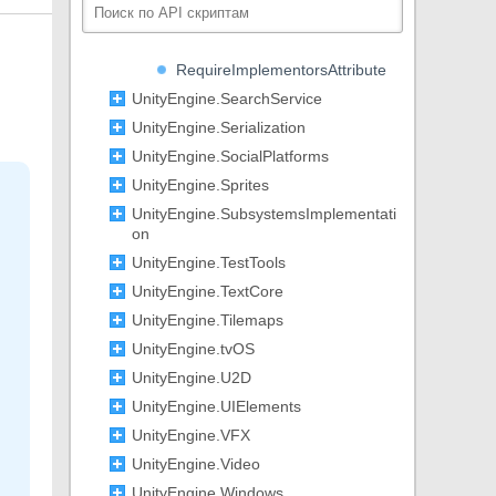
RequiredInterfaceAttribute
RequiredMemberAttribute
RequireImplementorsAttribute
UnityEngine.SearchService
UnityEngine.Serialization
UnityEngine.SocialPlatforms
UnityEngine.Sprites
UnityEngine.SubsystemsImplementati
on
UnityEngine.TestTools
UnityEngine.TextCore
UnityEngine.Tilemaps
UnityEngine.tvOS
UnityEngine.U2D
UnityEngine.UIElements
UnityEngine.VFX
UnityEngine.Video
UnityEngine.Windows