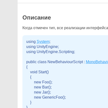
Описание
Когда отмечен тип, все реализации интерфейса
using 
System
;

using UnityEngine;

using UnityEngine.Scripting;
public class NewBehaviourScript : 
MonoBehavi
{

    void Start()

    {

        new Foo();

        new Bar();

        new Jar();

        new GenericFoo
();

    }

}