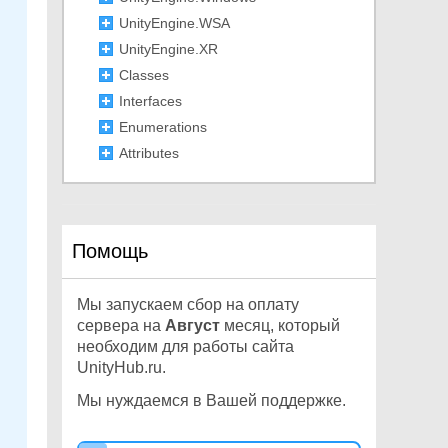
UnityEngine.WSA
UnityEngine.XR
Classes
Interfaces
Enumerations
Attributes
Assemblies
UnityEditor
Unity
Помощь
Other
Мы запускаем сбор на оплату
сервера на
Август
месяц, который
необходим для работы сайта
UnityHub.ru.
Мы нуждаемся в Вашей поддержке.