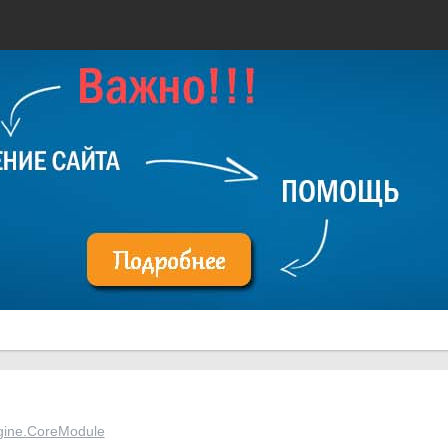
e
gine.CoreModule