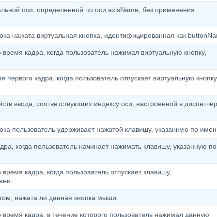
льной оси, определенной по оси axisName, без применения
пока нажата виртуальная кнопка, идентифицированная как buttonNa
 время кадра, когда пользователь нажимал виртуальную кнопку,
я первого кадра, когда пользователь отпускает виртуальную кнопку
йств ввода, соответствующих индексу оси, настроенной в диспетче
пока пользователь удерживает нажатой клавишу, указанную по имен
дра, когда пользователь начинает нажимать клавишу, указанную по
 время кадра, когда пользователь отпускает клавишу,
ени.
ом, нажата ли данная кнопка мыши.
о время кадра, в течение которого пользователь нажимал данную