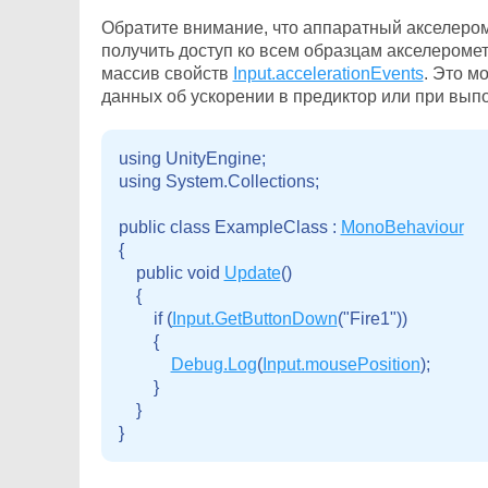
Обратите внимание, что аппаратный акселером
получить доступ ко всем образцам акселеромет
массив свойств
Input.accelerationEvents
. Это м
данных об ускорении в предиктор или при вып
using UnityEngine;

using System.Collections;
public class ExampleClass : 
MonoBehaviour
{

    public void 
Update
()

    {

        if (
Input.GetButtonDown
("Fire1"))

        {

Debug.Log
(
Input.mousePosition
);

        }

    }
