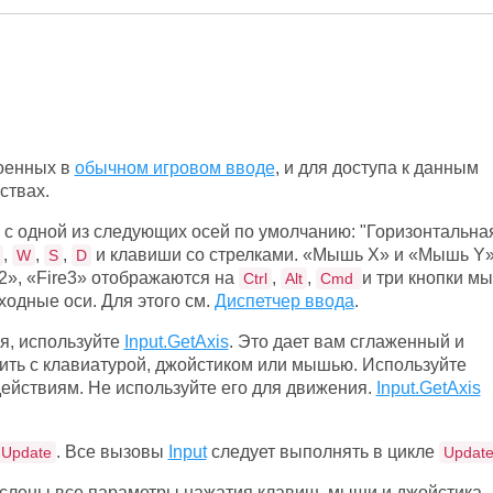
роенных в
обычном игровом вводе
, и для доступа к данным
ствах.
с одной из следующих осей по умолчанию: "Горизонтальная
,
,
,
и клавиши со стрелками. «Мышь X» и «Мышь Y
W
S
D
e2», «Fire3» отображаются на
,
,
и три кнопки м
Ctrl
Alt
Cmd
ходные оси. Для этого см.
Диспетчер ввода
.
я, используйте
Input.GetAxis
. Это дает вам сглаженный и
ить с клавиатурой, джойстиком или мышью. Используйте
ействиям. Не используйте его для движения.
Input.GetAxis
. Все вызовы
Input
следует выполнять в цикле
Update
Updat
ислены все параметры нажатия клавиш, мыши и джойстика.