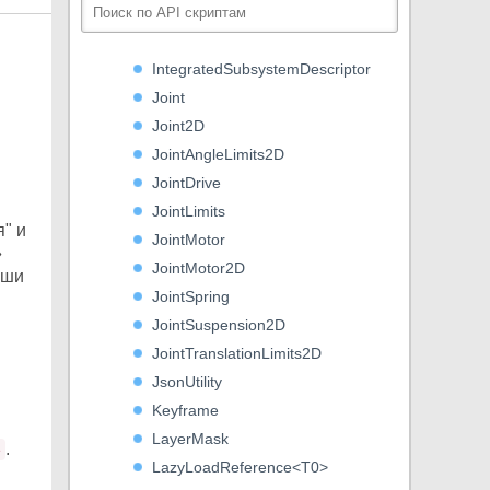
Input
IntegratedSubsystem
IntegratedSubsystemDescriptor
Joint
Joint2D
JointAngleLimits2D
JointDrive
JointLimits
" и
JointMotor
»
JointMotor2D
ыши
JointSpring
JointSuspension2D
JointTranslationLimits2D
JsonUtility
Keyframe
LayerMask
.
e
LazyLoadReference<T0>