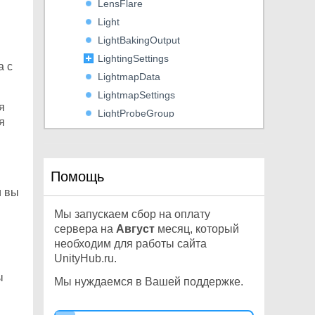
LensFlare
Light
LightBakingOutput
LightingSettings
а с
LightmapData
LightmapSettings
я
LightProbeGroup
я
LightProbeProxyVolume
LightProbes
LineRenderer
Помощь
LineUtility
и вы
LocalizationAsset
Мы запускаем сбор на оплату
LocationInfo
сервера на
Август
месяц, который
LocationService
необходим для работы сайта
UnityHub.ru.
LOD
ы
LODGroup
Мы нуждаемся в Вашей поддержке.
Logger
MasterServer