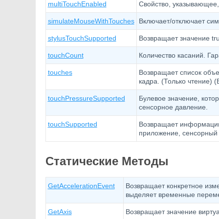
multiTouchEnabled
Свойство, указывающее,
simulateMouseWithTouches
Включает/отключает сим
stylusTouchSupported
Возвращает значение tr
touchCount
Количество касаний. Гар
touches
Возвращает список объе
кадра. (Только чтение)
touchPressureSupported
Булевое значение, кото
сенсорное давление.
touchSupported
Возвращает информацию 
приложение, сенсорный 
Статические Методы
GetAccelerationEvent
Возвращает конкретное изме
выделяет временные перем
GetAxis
Возвращает значение виртуа