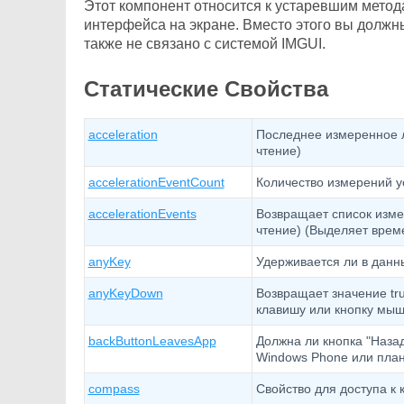
Этот компонент относится к устаревшим метод
интерфейса на экране. Вместо этого вы должн
также не связано с системой IMGUI.
Статические Свойства
acceleration
Последнее измеренное л
чтение)
accelerationEventCount
Количество измерений у
accelerationEvents
Возвращает список изме
чтение) (Выделяет вре
anyKey
Удерживается ли в данн
anyKeyDown
Возвращает значение tr
клавишу или кнопку мыши
backButtonLeavesApp
Должна ли кнопка "Назад
Windows Phone или план
compass
Свойство для доступа к 