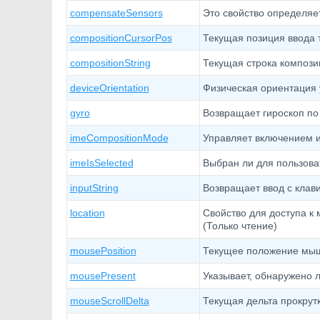
compensateSensors
Это свойство определяе
compositionCursorPos
Текущая позиция ввода т
compositionString
Текущая строка компози
deviceOrientation
Физическая ориентация 
gyro
Возвращает гироскоп по
imeCompositionMode
Управляет включением и
imeIsSelected
Выбран ли для пользова
inputString
Возвращает ввод с клави
location
Свойство для доступа к 
(Только чтение)
mousePosition
Текущее положение мыши
mousePresent
Указывает, обнаружено 
mouseScrollDelta
Текущая дельта прокрутк