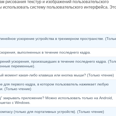
ам рисования текстур и изображений пользовательского
ы использовать систему пользовательского интерфейса. Эт
инейное ускорение устройства в трехмерном пространстве. (Толь
скорения, выполненных в течение последнего кадра.
рений ускорения, произошедших в течение последнего кадра. (Тол
менные переменные).
ый момент какая-либо клавиша или кнопка мыши? (Только чтение)
ue для первого кадра, в котором пользователь нажимает любую
. (Только чтение)
" закрывать приложение? Можно использовать только на Android,
шетах с Windows.
компасу (только для портативных устройств). (Только чтение)