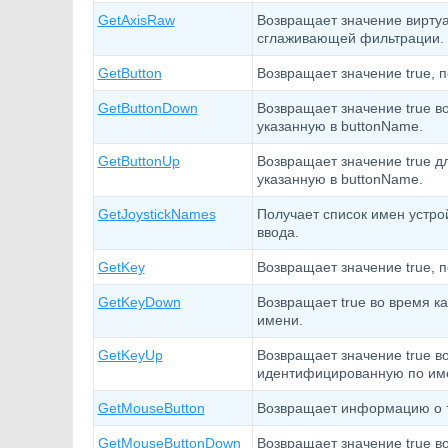
GetAxisRaw
Возвращает значение виртуа
сглаживающей фильтрации.
GetButton
Возвращает значение true, 
GetButtonDown
Возвращает значение true во
указанную в buttonName.
GetButtonUp
Возвращает значение true дл
указанную в buttonName.
GetJoystickNames
Получает список имен устро
ввода.
GetKey
Возвращает значение true, 
GetKeyDown
Возвращает true во время ка
имени.
GetKeyUp
Возвращает значение true во
идентифицированную по им
GetMouseButton
Возвращает информацию о т
GetMouseButtonDown
Возвращает значение true в