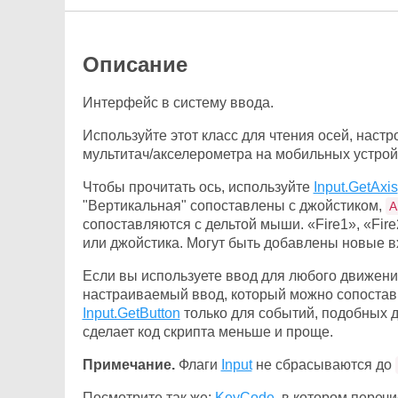
Описание
Интерфейс в систему ввода.
Используйте этот класс для чтения осей, наст
мультитач/акселерометра на мобильных устрой
Чтобы прочитать ось, используйте
Input.GetAxis
"Вертикальная" сопоставлены с джойстиком,
A
сопоставляются с дельтой мыши. «Fire1», «Fir
или джойстика. Могут быть добавлены новые в
Если вы используете ввод для любого движени
настраиваемый ввод, который можно сопостав
Input.GetButton
только для событий, подобных д
сделает код скрипта меньше и проще.
Примечание.
Флаги
Input
не сбрасываются до
Посмотрите так же:
KeyCode
, в котором переч