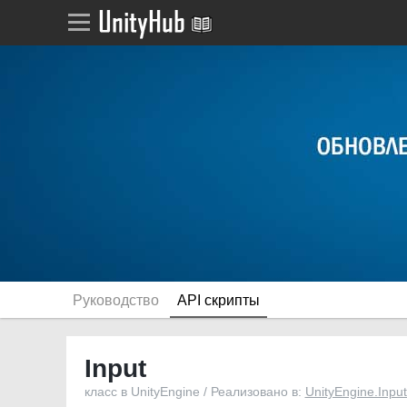
Руководство
API скрипты
Input
класс в UnityEngine / Реализовано в:
UnityEngine.Inp