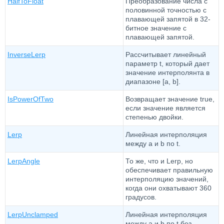
HalfToFloat
Преобразование числа с
половинной точностью с
плавающей запятой в 32-
битное значение с
плавающей запятой.
InverseLerp
Рассчитывает линейный
параметр t, который дает
значение интерполянта в
диапазоне [a, b].
IsPowerOfTwo
Возвращает значение true,
если значение является
степенью двойки.
Lerp
Линейная интерполяция
между a и b по t.
LerpAngle
То же, что и Lerp, но
обеспечивает правильную
интерполяцию значений,
когда они охватывают 360
градусов.
LerpUnclamped
Линейная интерполяция
между a и b по t без