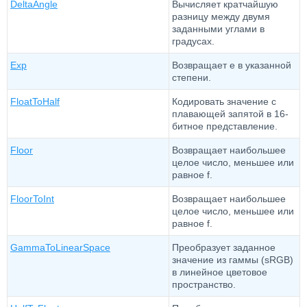
DeltaAngle
Вычисляет кратчайшую
разницу между двумя
заданными углами в
градусах.
Exp
Возвращает e в указанной
степени.
FloatToHalf
Кодировать значение с
плавающей запятой в 16-
битное представление.
Floor
Возвращает наибольшее
целое число, меньшее или
равное f.
FloorToInt
Возвращает наибольшее
целое число, меньшее или
равное f.
GammaToLinearSpace
Преобразует заданное
значение из гаммы (sRGB)
в линейное цветовое
пространство.