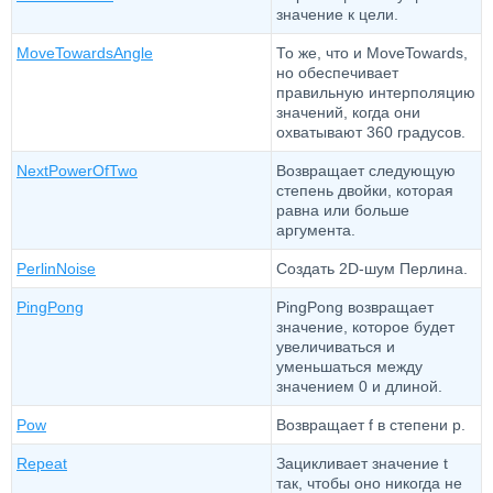
значение к цели.
MoveTowardsAngle
То же, что и MoveTowards,
но обеспечивает
правильную интерполяцию
значений, когда они
охватывают 360 градусов.
NextPowerOfTwo
Возвращает следующую
степень двойки, которая
равна или больше
аргумента.
PerlinNoise
Создать 2D-шум Перлина.
PingPong
PingPong возвращает
значение, которое будет
увеличиваться и
уменьшаться между
значением 0 и длиной.
Pow
Возвращает f в степени p.
Repeat
Зацикливает значение t
так, чтобы оно никогда не