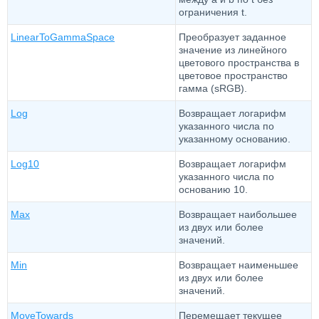
ограничения t.
LinearToGammaSpace
Преобразует заданное
значение из линейного
цветового пространства в
цветовое пространство
гамма (sRGB).
Log
Возвращает логарифм
указанного числа по
указанному основанию.
Log10
Возвращает логарифм
указанного числа по
основанию 10.
Max
Возвращает наибольшее
из двух или более
значений.
Min
Возвращает наименьшее
из двух или более
значений.
MoveTowards
Перемещает текущее