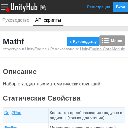
Регистрация
Вход
Руководство
API скрипты
Mathf
Меню
к Руководству
структура в UnityEngine / Реализовано в:
UnityEngine.CoreModule
Описание
Набор стандартных математических функций.
Статические Свойства
Deg2Rad
Константа преобразования градусов в
радианы (только для чтения).
Epsilon
Маленькое значение с плавающей