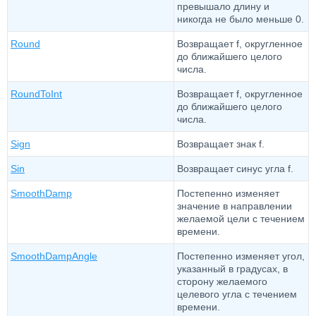
превышало длину и
никогда не было меньше 0.
Round
Возвращает f, округленное
до ближайшего целого
числа.
RoundToInt
Возвращает f, округленное
до ближайшего целого
числа.
Sign
Возвращает знак f.
Sin
Возвращает синус угла f.
SmoothDamp
Постепенно изменяет
значение в направлении
желаемой цели с течением
времени.
SmoothDampAngle
Постепенно изменяет угол,
указанный в градусах, в
сторону желаемого
целевого угла с течением
времени.