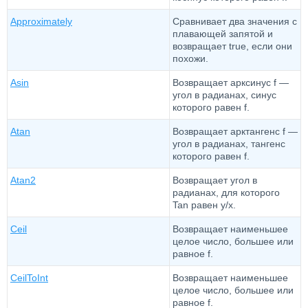
Approximately
Сравнивает два значения с
плавающей запятой и
возвращает true, если они
похожи.
Asin
Возвращает арксинус f —
угол в радианах, синус
которого равен f.
Atan
Возвращает арктангенс f —
угол в радианах, тангенс
которого равен f.
Atan2
Возвращает угол в
радианах, для которого
Tan равен y/x.
Ceil
Возвращает наименьшее
целое число, большее или
равное f.
CeilToInt
Возвращает наименьшее
целое число, большее или
равное f.