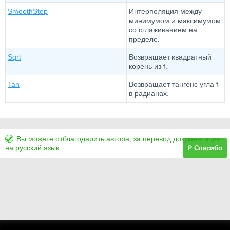
SmoothStep
Интерполяция между
минимумом и максимумом
со сглаживанием на
пределе.
Sqrt
Возвращает квадратный
корень из f.
Tan
Возвращает тангенс угла f
в радианах.
Вы можете отблагодарить автора, за перевод документации
на русский язык.
₽ Спасибо