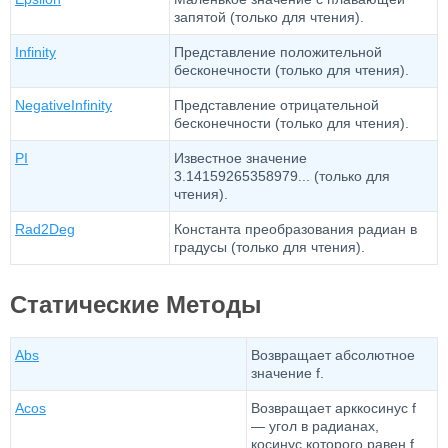
запятой (только для чтения).
Infinity
Представление положительной
бесконечности (только для чтения).
NegativeInfinity
Представление отрицательной
бесконечности (только для чтения).
PI
Известное значение
3.14159265358979... (только для
чтения).
Rad2Deg
Константа преобразования радиан в
градусы (только для чтения).
Статические Методы
Abs
Возвращает абсолютное
значение f.
Acos
Возвращает арккосинус f
— угол в радианах,
косинус которого равен f.