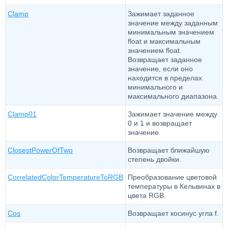
Clamp
Зажимает заданное
значение между заданным
минимальным значением
float и максимальным
значением float.
Возвращает заданное
значение, если оно
находится в пределах
минимального и
максимального диапазона.
Clamp01
Зажимает значение между
0 и 1 и возвращает
значение.
ClosestPowerOfTwo
Возвращает ближайшую
степень двойки.
CorrelatedColorTemperatureToRGB
Преобразование цветовой
температуры в Кельвинах в
цвета RGB.
Cos
Возвращает косинус угла f.