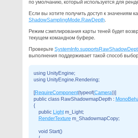
по умолчанию, который используется для ренде
Если вы хотите получить доступ к значениям к
ShadowSamplingMode.RawDepth
.
Режим сэмплирования карты теней будет возв
текущем командном буфере.
Проверьте
SystemInfo.supportsRawShadowDept
выполнения поддерживает такой способ выборки
using UnityEngine;

using UnityEngine.Rendering;

[
RequireComponent
(typeof(
Camera
))]

public class RawShadowmapDepth : 
MonoBeha
{

    public 
Light
 m_Light;

RenderTexture
 m_ShadowmapCopy;

    void Start()

    {
