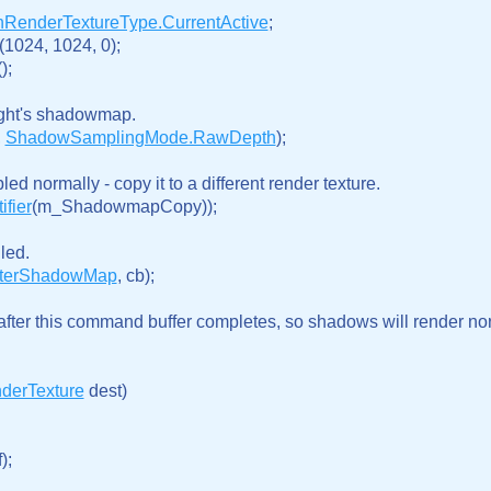
inRenderTextureType.CurrentActive
;

(1024, 1024, 0);

);

ight's shadowmap.

 
ShadowSamplingMode.RawDepth
);

d normally - copy it to a different render texture.

fier
(m_ShadowmapCopy));

led.

AfterShadowMap
, cb);

y after this command buffer completes, so shadows will render nor
derTexture
 dest)

;
