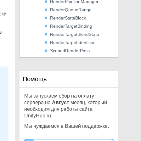
RenderPipelineManager
RenderQueueRange
рки
RenderStateBlock
RenderTargetBinding
в
RenderTargetBlendState
RenderTargetIdentifier
ScopedRenderPass
ScopedSubPass
ScriptableCullingParameters
ScriptableRenderContext
Помощь
ShaderKeyword
ShaderKeywordSet
Мы запускаем сбор на оплату
ShaderTagId
сервера на
Август
месяц, который
ShadowDrawingSettings
необходим для работы сайта
UnityHub.ru.
ShadowSplitData
SortingGroup
Мы нуждаемся в Вашей поддержке.
SortingLayerRange
SortingSettings