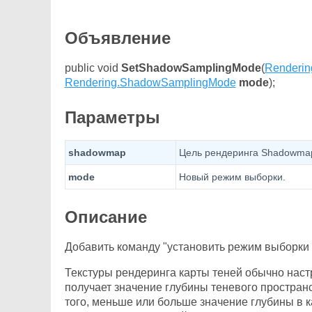
Объявление
public void
SetShadowSamplingMode
(
Rendering
Rendering.ShadowSamplingMode
mode
);
Параметры
shadowmap
Цель рендеринга Shadowmap
mode
Новый режим выборки.
Описание
Добавить команду "установить режим выборки 
Текстуры рендеринга карты теней обычно нас
получает значение глубины теневого пространс
того, меньше или больше значение глубины в к