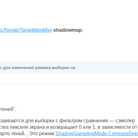
.RenderTargetIdentifier
shadowmap
,
 для изменения режима выборки на.
теней".
траиваются для выборки с фильтром сравнения — сэмплер
тва пикселя экрана и возвращает 0 или 1, в зависимости от
арте теней. . Это режим
ShadowSamplingMode.CompareDep