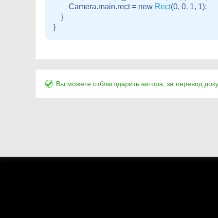
        Camera.main.rect = new 
Rect
(0, 0, 1, 1);

    }

Вы можете отблагодарить автора, за перевод док