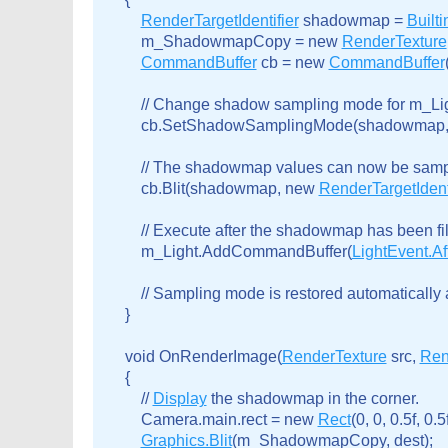
RenderTargetIdentifier
 shadowmap = 
Built
        m_ShadowmapCopy = new 
RenderTexture
CommandBuffer
 cb = new 
CommandBuffer
(
        // Change shadow sampling mode for m_L
        cb.SetShadowSamplingMode(shadowmap,
        // The shadowmap values can now be sample
        cb.Blit(shadowmap, new 
RenderTargetIdenti
        // Execute after the shadowmap has been fil
        m_Light.AddCommandBuffer(
LightEvent.
        // Sampling mode is restored automaticall
    }

    void OnRenderImage(
RenderTexture
 src, 
Ren
    {

        // 
Display
 the shadowmap in the corner.

        Camera.main.rect = new 
Rect
(0, 0, 0.5f, 0.5f)
Graphics.Blit
(m_ShadowmapCopy, dest);
