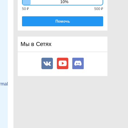
10%
SphericalHarmonicsL2
50 ₽
500 ₽
SplashScreen
Помочь
StencilState
SubMeshDescriptor
SupportedRenderingFeatures
Мы в Сетях
VertexAttributeDescriptor
VisibleLight
VisibleReflectionProbe
Enumerations
UnityEngine.SceneManagement
UnityEngine.Scripting
mally.

UnityEngine.SearchService
UnityEngine.Serialization
UnityEngine.SocialPlatforms
UnityEngine.Sprites
UnityEngine.SubsystemsImplementati
on