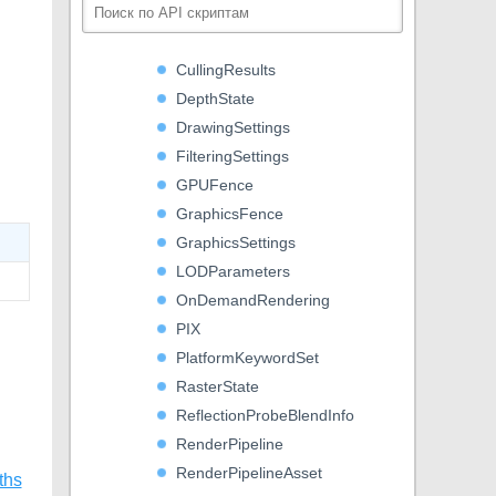
CommandBuffer
CommandBufferExtensions
CullingResults
DepthState
DrawingSettings
FilteringSettings
GPUFence
GraphicsFence
GraphicsSettings
LODParameters
OnDemandRendering
PIX
PlatformKeywordSet
RasterState
ReflectionProbeBlendInfo
RenderPipeline
RenderPipelineAsset
ths