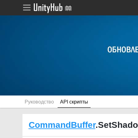
Руководство
API скрипты
CommandBuffer
.SetShad